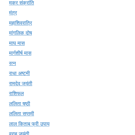
मकर संक्रांति
मंत्र
महाशिवरात्रि
मांगलिक दोष
माघ मास
मार्गशीर्ष मास
रत्न
राधा अष्टमी
रामदेव जयंती
राशिफल
ललिता षष्ठी
ललिता सप्तमी
लाल किताब फ्री उपाय
वराह जयंती