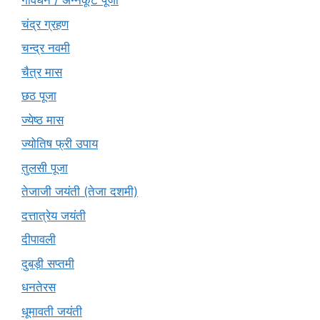
गोवर्धन / अन्नकूट पूजा
चंद्र ग्रहण
चन्द्र नवमी
चैत्र मास
छठ पूजा
ज्येष्ठ मास
ज्योतिष फ्री उपाय
तुलसी पूजा
तेजाजी जयंती (तेजा दशमी)
दत्तात्रेय जयंती
दीपावली
दुबड़ी सप्तमी
धनतेरस
धूमावती जयंती