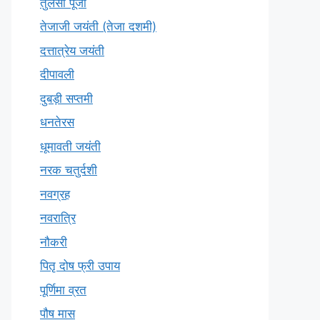
तुलसी पूजा
तेजाजी जयंती (तेजा दशमी)
दत्तात्रेय जयंती
दीपावली
दुबड़ी सप्तमी
धनतेरस
धूमावती जयंती
नरक चतुर्दशी
नवग्रह
नवरात्रि
नौकरी
पितृ दोष फ्री उपाय
पूर्णिमा व्रत
पौष मास