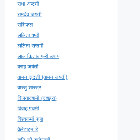
राधा अष्टमी
रामदेव जयंती
राशिफल
ललिता षष्ठी
ललिता सप्तमी
लाल किताब फ्री उपाय
वराह जयंती
वामन द्वादशी (वामन जयंती)
वास्तु शास्त्र
विजयादशमी (दशहरा)
विवाह पंचमी
विश्वकर्मा पूजा
वैलेंटाइन डे
शनि की साढ़ेसाती