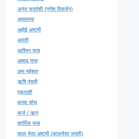
अनंत चतुर्दशी (गणेश विसर्जन)
अमावस्या
अहोई अष्टमी
आरती
आश्विन मास
आषाढ़ मास
उमा महेश्वर
ऋषि पंचमी
एकादशी
करवा चौथ
कर्ज / ऋण
कार्तिक मास
काल भैरव अष्टमी (कालभैरव जयंती)