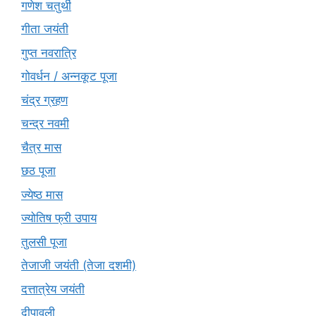
गणेश चतुर्थी
गीता जयंती
गुप्त नवरात्रि
गोवर्धन / अन्नकूट पूजा
चंद्र ग्रहण
चन्द्र नवमी
चैत्र मास
छठ पूजा
ज्येष्ठ मास
ज्योतिष फ्री उपाय
तुलसी पूजा
तेजाजी जयंती (तेजा दशमी)
दत्तात्रेय जयंती
दीपावली