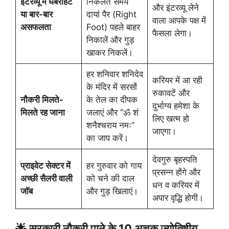
इंटरव्यू में घबराहट
निकलते समय
और इंटरव्यू लेने
या बार-बार
दायां पैर (Right
वाला आपके पक्ष में
असफलता
Foot) पहले बाहर
फैसला लेगा।
निकालें और गुड़
खाकर निकलें।
हर शनिवार शनिदेव
करियर में आ रही
के मंदिर में सरसों
रुकावटें और
नौकरी मिलते-
के तेल का दीपक
दुर्भाग्य हमेशा के
मिलते रह जाना
जलाएं और “ॐ शं
लिए खत्म हो
शनैश्चराय नमः”
जाएगा।
का जाप करें।
देवगुरु बृहस्पति
प्राइवेट सेक्टर में
हर गुरुवार को गाय
प्रसन्न होंगे और
अच्छी सैलरी वाली
को चने की दाल
धन व करियर में
जॉब
और गुड़ खिलाएं।
अपार वृद्धि होगी।
🌟 सरकारी नौकरी पाने के 10 अचूक ज्योतिषीय