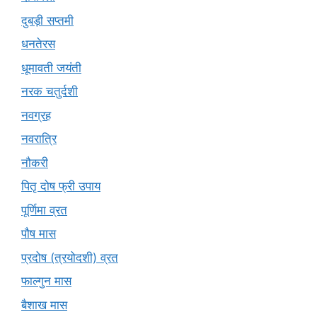
दुबड़ी सप्तमी
धनतेरस
धूमावती जयंती
नरक चतुर्दशी
नवग्रह
नवरात्रि
नौकरी
पितृ दोष फ्री उपाय
पूर्णिमा व्रत
पौष मास
प्रदोष (त्रयोदशी) व्रत
फाल्गुन मास
बैशाख मास