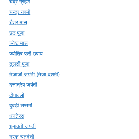
चंद्र ग्रहण
चन्द्र नवमी
चैत्र मास
छठ पूजा
ज्येष्ठ मास
ज्योतिष फ्री उपाय
तुलसी पूजा
तेजाजी जयंती (तेजा दशमी)
दत्तात्रेय जयंती
दीपावली
दुबड़ी सप्तमी
धनतेरस
धूमावती जयंती
नरक चतुर्दशी