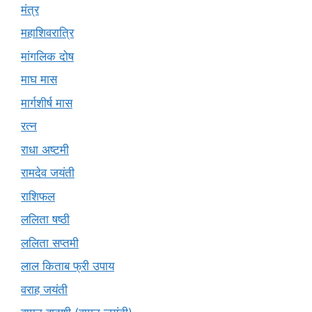
मंत्र
महाशिवरात्रि
मांगलिक दोष
माघ मास
मार्गशीर्ष मास
रत्न
राधा अष्टमी
रामदेव जयंती
राशिफल
ललिता षष्ठी
ललिता सप्तमी
लाल किताब फ्री उपाय
वराह जयंती