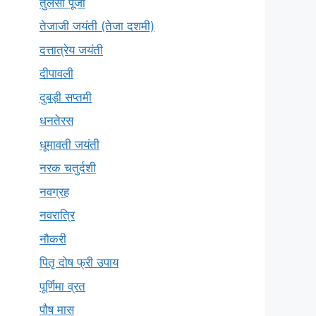
तुलसी पूजा
तेजाजी जयंती (तेजा दशमी)
दत्तात्रेय जयंती
दीपावली
दुबड़ी सप्तमी
धनतेरस
धूमावती जयंती
नरक चतुर्दशी
नवग्रह
नवरात्रि
नौकरी
पितृ दोष फ्री उपाय
पूर्णिमा व्रत
पौष मास