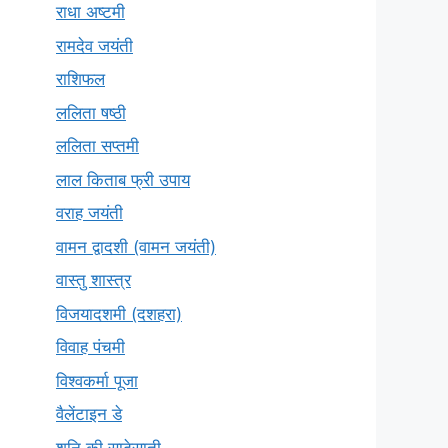
राधा अष्टमी
रामदेव जयंती
राशिफल
ललिता षष्ठी
ललिता सप्तमी
लाल किताब फ्री उपाय
वराह जयंती
वामन द्वादशी (वामन जयंती)
वास्तु शास्त्र
विजयादशमी (दशहरा)
विवाह पंचमी
विश्वकर्मा पूजा
वैलेंटाइन डे
शनि की साढ़ेसाती