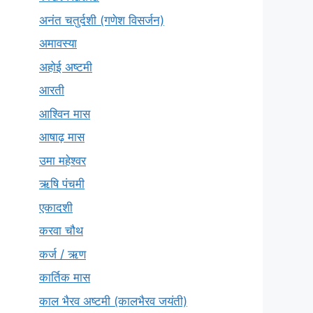
अनंत चतुर्दशी (गणेश विसर्जन)
अमावस्या
अहोई अष्टमी
आरती
आश्विन मास
आषाढ़ मास
उमा महेश्वर
ऋषि पंचमी
एकादशी
करवा चौथ
कर्ज / ऋण
कार्तिक मास
काल भैरव अष्टमी (कालभैरव जयंती)