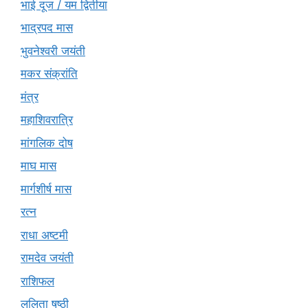
भाई दूज / यम द्वितीया
भाद्रपद मास
भुवनेश्वरी जयंती
मकर संक्रांति
मंत्र
महाशिवरात्रि
मांगलिक दोष
माघ मास
मार्गशीर्ष मास
रत्न
राधा अष्टमी
रामदेव जयंती
राशिफल
ललिता षष्ठी