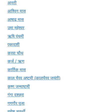
आरती
आश्विन मास
आषाढ़ मास
उमा महेश्वर
ऋषि पंचमी
एकादशी
करवा चौथ
कर्ज / ऋण
कार्तिक मास
काल भैरव अष्टमी (कालभैरव जयंती)
कृष्ण जन्माष्टमी
गंगा दशहरा
गणगौर पूजा
गणेश चतुर्थी