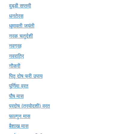
दुबड़ी सप्तमी
धनतेरस
धूमावती जयंती
नरक चतुर्दशी
नवग्रह
नवरात्रि
नौकरी
पितृ दोष फ्री उपाय
पूर्णिमा व्रत
पौष मास
प्रदोष (त्रयोदशी) व्रत
फाल्गुन मास
बैशाख मास