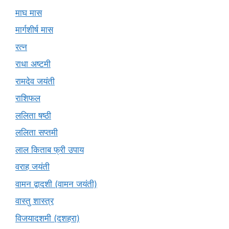
माघ मास
मार्गशीर्ष मास
रत्न
राधा अष्टमी
रामदेव जयंती
राशिफल
ललिता षष्ठी
ललिता सप्तमी
लाल किताब फ्री उपाय
वराह जयंती
वामन द्वादशी (वामन जयंती)
वास्तु शास्त्र
विजयादशमी (दशहरा)