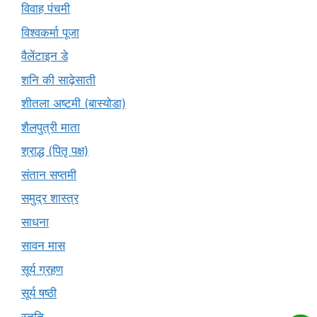
विवाह पंचमी
विश्वकर्मा पूजा
वैलेंटाइन डे
शनि की साढ़ेसाती
शीतला अष्टमी (बास्योडा)
शैलपुत्री माता
श्राद्ध (पितृ पक्ष)
संतान सप्तमी
समुद्र शास्त्र
साधना
सावन मास
सूर्य ग्रहण
सूर्य षष्ठी
स्तुति