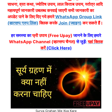
साधना, व्रत कथा, ज्योतिष उपाय, लाल किताब उपाय, स्तोत्र आदि
महत्वपूर्ण जानकारी उबलब्ध करवाई जाएगी सभी जानकारी का
अपडेट पाने के लिए दिए गये हमारे
WhatsApp Group Link
(व्हात्सप्प ग्रुप लिंक)
क्लिक करके
Join (ज्वाइन)
कर सकते हैं।
हर समस्या का
फ्री उपाय (Free Upay)
जानने के लिए हमारे
WhatsApp Channel (व्हात्सप्प चैनल)
से जुड़ें:
यहां क्लिक
करें
(Click Here)
Surya Grahan Me Kya Kare