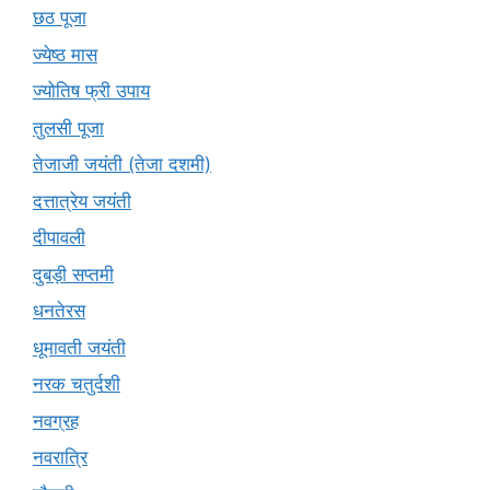
छठ पूजा
ज्येष्ठ मास
ज्योतिष फ्री उपाय
तुलसी पूजा
तेजाजी जयंती (तेजा दशमी)
दत्तात्रेय जयंती
दीपावली
दुबड़ी सप्तमी
धनतेरस
धूमावती जयंती
नरक चतुर्दशी
नवग्रह
नवरात्रि