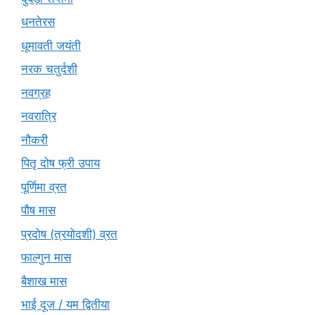
धनतेरस
धूमावती जयंती
नरक चतुर्दशी
नवग्रह
नवरात्रि
नौकरी
पितृ दोष फ्री उपाय
पूर्णिमा व्रत
पौष मास
प्रदोष (त्रयोदशी) व्रत
फाल्गुन मास
बैशाख मास
भाई दूज / यम द्वितीया