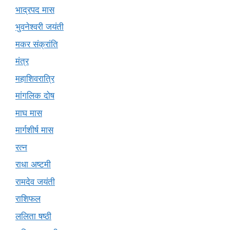
भाद्रपद मास
भुवनेश्वरी जयंती
मकर संक्रांति
मंत्र
महाशिवरात्रि
मांगलिक दोष
माघ मास
मार्गशीर्ष मास
रत्न
राधा अष्टमी
रामदेव जयंती
राशिफल
ललिता षष्ठी