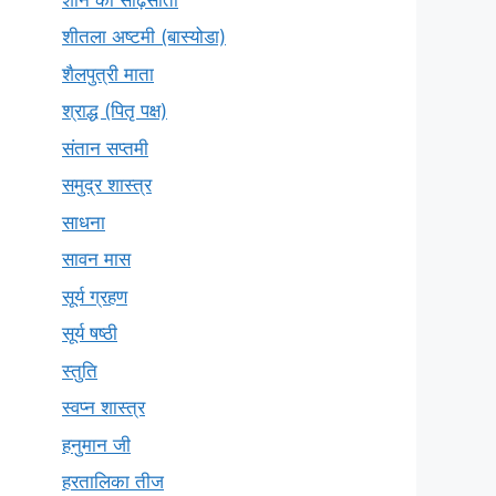
शीतला अष्टमी (बास्योडा)
शैलपुत्री माता
श्राद्ध (पितृ पक्ष)
संतान सप्तमी
समुद्र शास्त्र
साधना
सावन मास
सूर्य ग्रहण
सूर्य षष्ठी
स्तुति
स्वप्न शास्त्र
हनुमान जी
हरतालिका तीज