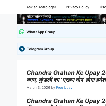
Skip
Ask an Astrologer
Privacy Policy
Disc
to
content
WhatsApp Group
Telegram Group
Chandra Grahan Ke Upay 2026: आ
काम, कुंडली का ‘ग्रहण दोष’ होगा हमेशा
March 3, 2026
by
Free Upay
Chandra Grahan Ke Upay 2026: