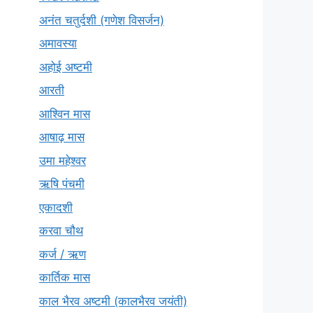
अनंत चतुर्दशी (गणेश विसर्जन)
अमावस्या
अहोई अष्टमी
आरती
आश्विन मास
आषाढ़ मास
उमा महेश्वर
ऋषि पंचमी
एकादशी
करवा चौथ
कर्ज / ऋण
कार्तिक मास
काल भैरव अष्टमी (कालभैरव जयंती)