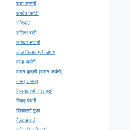
राधा अष्टमी
रामदेव जयंती
राशिफल
ललिता षष्ठी
ललिता सप्तमी
लाल किताब फ्री उपाय
वराह जयंती
वामन द्वादशी (वामन जयंती)
वास्तु शास्त्र
विजयादशमी (दशहरा)
विवाह पंचमी
विश्वकर्मा पूजा
वैलेंटाइन डे
शनि की साढ़ेसाती