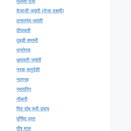
तुलसी पूजा
तेजाजी जयंती (तेजा दशमी)
दत्तात्रेय जयंती
दीपावली
दुबड़ी सप्तमी
धनतेरस
धूमावती जयंती
नरक चतुर्दशी
नवग्रह
नवरात्रि
नौकरी
पितृ दोष फ्री उपाय
पूर्णिमा व्रत
पौष मास