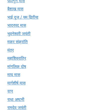
फाल्गुन मास
बैशाख मास
भाई दूज / यम द्वितीया
भाद्रपद मास
भुवनेश्वरी जयंती
मकर संक्रांति
मंत्र
महाशिवरात्रि
मांगलिक दोष
माघ मास
मार्गशीर्ष मास
रत्न
राधा अष्टमी
रामदेव जयंती