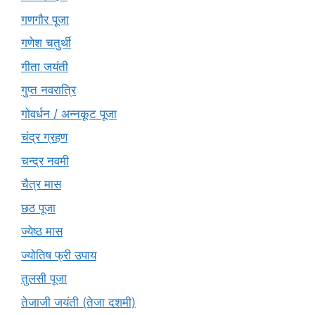
गणगौर पूजा
गणेश चतुर्थी
गीता जयंती
गुप्त नवरात्रि
गोवर्धन / अन्नकूट पूजा
चंद्र ग्रहण
चन्द्र नवमी
चैत्र मास
छठ पूजा
ज्येष्ठ मास
ज्योतिष फ्री उपाय
तुलसी पूजा
तेजाजी जयंती (तेजा दशमी)