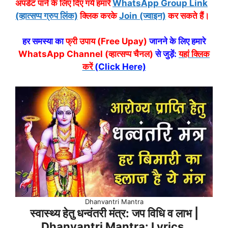
अपडेट पाने के लिए दिए गये हमारे
WhatsApp Group Link
(व्हात्सप्प ग्रुप लिंक)
क्लिक करके
Join (ज्वाइन)
कर सकते हैं।
हर समस्या का
फ्री उपाय (Free Upay)
जानने के लिए हमारे
WhatsApp Channel (व्हात्सप्प चैनल)
से जुड़ें:
यहां क्लिक
करें
(Click Here)
Dhanvantri Mantra
स्वास्थ्य हेतु धन्वंतरी मंत्र: जप विधि व लाभ |
Dhanvantri Mantra: Lyrics,