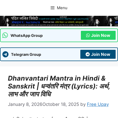
Skip
Menu
to
content
Join Now
WhatsApp Group
Join Now
Telegram Group
Dhanvantari Mantra in Hindi &
Sanskrit | धन्वंतरि मंत्र (Lyrics): अर्थ,
लाभ और जाप विधि
January 8, 2026
October 18, 2025
by
Free Upay