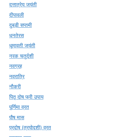
दत्तात्रेय जयंती
दीपावली
दुबड़ी सप्तमी
धनतेरस
धूमावती जयंती
नरक चतुर्दशी
नवग्रह
नवरात्रि
नौकरी
पितृ दोष फ्री उपाय
पूर्णिमा व्रत
पौष मास
प्रदोष (त्रयोदशी) व्रत