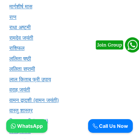
मार्गशीर्ष मास
रत्न
राधा अष्टमी
रामदेव जयंती
राशिफल
ललिता षष्ठी
ललिता सप्तमी
लाल किताब फ्री उपाय
वराह जयंती
वामन द्वादशी (वामन जयंती)
वास्तु शास्त्र
विजयादशमी (दशहरा)
WhatsApp
Call Us Now
विवाह पंचमी