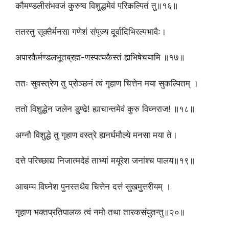
कौमण्डलीसंभवजं कुरुष्व विशुद्धमेवं परिकल्पितं तु॥१६॥
ततस्तु सूक्तैर्मनसा गणेशं संपूज्य दूर्वादिभिरल्पभावैः।
अपारकैर्मण्डलभूतब्रह्म-णस्पत्यकैस्तं ह्यभिषेचयामि ॥१७॥
ततः सुवस्त्रेण तु प्रोञ्छनं त्वं गृहाण चित्तेन मया सुकल्पितम् ।
ततो विशुद्धेन जलेन डुण्ढे! ह्याचान्तमेवं कुरु विघ्नराज! ॥१८॥
अग्नौ विशुद्धे तु गृहाण वस्त्रे ह्यनर्घमौल्ये मनसा मया ते।
दत्ते परिच्छाद्य निजात्मदेहं ताभ्यां मयूरेश जनांश्च पालय॥१९॥
आचम्य विघ्नेश पुनस्तथैव चित्तेन दत्तं सुखमुत्तरीयम् ।
गृहाण भक्तप्रतिपालक त्वं नमो तथा तारकसंयुतन्तु॥२०॥