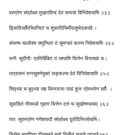
वस्त्रेण संप्रोक्ष्य मुखारविन्दं देवं सभायां विनिवेशयामि ॥३॥
द्विजादिसर्वैरभिवन्दितं च शुकादिभिर्मोदसुमोदकाद्यैः।
संभाष्य चालोक्य समुत्थितं तं सुमण्डपं कल्प्य निवेशयामि ॥४॥
रत्नैः सुदीप्तैः प्रतिबिंबितं तं पश्यामि चित्तेन विनायकं च।
तत्रासनं रत्नसुवर्णयुक्तं सङ्कल्प्य देवं विनिवेशयामि ॥५॥
सिद्ध्या च बुद्ध्या सह विघ्नराज! पाद्यं कुरु प्रेमभरेण सर्वैः ।
सुवासितं नीरमथो गृहाण चित्तेन दत्तं च सुखोष्णभावम् ॥६॥
ततः सुवस्त्रेण गणेशपादौ संप्रोक्ष्य दूर्वादिभिरर्चयामि।
चित्तेन भावप्रिय दीनबन्धो मनो विलीनं कुरुते पदाब्जे॥७॥