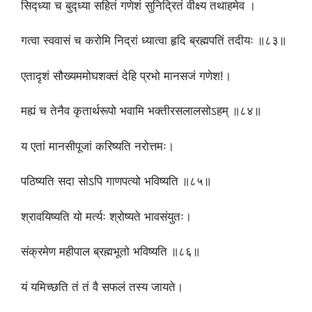
सिद्ध्या च बुद्ध्या सहितं गणेशं सुनिद्रितं वीक्ष्य तथाहमेव ।
गत्वा स्ववासं च करोमि निद्रां ध्यात्वा हृदि ब्रह्मपतिं तदीयः ॥८३॥
एतादृशं सौख्यममोघशक्तं देहि प्रभो मानसजं गणेश!।
मह्यं च तेनैव कृतार्थरूपो भवामि भक्तीरसलालसोऽहम् ॥८४॥
य एतां मानसीपूजां करिष्यति नरोत्तमः।
पठिष्यति सदा सोऽपि गाणपत्यो भविष्यति ॥८५॥
श्रावयिष्यति यो मर्त्यः श्रोष्यते भावसंयुतः।
संक्रमेण महीपाल ब्रह्मभूतो भविष्यति ॥८६॥
यं यमिच्छति तं तं वै सफलं तस्य जायते।