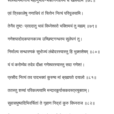
स्वस्थानमागत्य महानुभावै-र्भक्तैर्गणेशस्य च खेलयामि ॥७८॥
एवं त्रिकालेषु गणाधिपं तं चित्तेन नित्यं परिपूजयामि।
तेनैव तुष्टः प्रददातु भावं विघ्नेश्वरो भक्तिमयं तु मह्यम् ॥७९॥
गणेशपादोदकपानकञ्च उच्छिष्टगन्धस्य सुलेपनं तु।
निर्माल्य सन्धारणकं सुभोज्यं लंबोदरस्यास्तु हि भुक्तशेषम् ॥८०॥
यं यं करोम्येव तदेव दीक्षा गणेश्वरस्यास्तु सदा गणेश!।
प्रसीद नित्यं तव पादभक्तं कुरुष्व मां ब्रह्मपते दयालो ॥८१॥
ततस्तु शय्यां परिकल्पयामि मन्दारकूर्पासकवस्त्रयुक्ताम्।
सुवासपुष्पादिभिरर्चितां ते गृहाण निद्रां कुरु विघ्नराज ॥८२॥