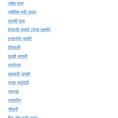
ज्येष्ठ मास
ज्योतिष फ्री उपाय
तुलसी पूजा
तेजाजी जयंती (तेजा दशमी)
दत्तात्रेय जयंती
दीपावली
दुबड़ी सप्तमी
धनतेरस
धूमावती जयंती
नरक चतुर्दशी
नवग्रह
नवरात्रि
नौकरी