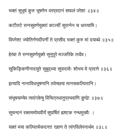
भक्तं सुभूषं कुरु भूषणेन वरप्रदानं सफलं परेश! ॥३४॥
कटीतटे रत्नसुवर्णयुक्तां काञ्चीं सुरत्नेन च धारयामि।
विघ्नेश! ज्योतिर्गणदीपनीं ते प्रसीद भक्तं कुरु मां दयाब्धे ॥३५॥
हेरंब! ते रत्नसुवर्णयुक्ते सुनूपुरे मञ्जरिके तथैव।
सुकिङ्किणीनादयुते सुबुद्ध्या सुपादयोः शोभय मे प्रदत्ते ॥३६॥
इत्यादि नानाविधभूषणानि तवेच्छया मानसकल्पितानि।
संभूषयाम्येव त्वदंगकेषु विचित्रधातुप्रभवाणि डुण्ढे! ॥३७॥
सुचन्दनं रक्तममोघवीर्यं सुघर्षितं ह्यष्टक गन्धमुख्यैः ।
युक्तं मया कल्पितमेकदन्त! गृहाण ते त्वंगविलेपनार्थम् ॥३८॥