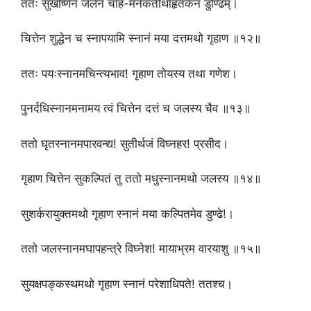
ततः सुखोष्णेन जलेन चाह-मनेकतीर्थाहृतकेन डुण्ढिम्।
चित्तेन शुद्धेन च स्नापयामि स्नानं मया दत्तमथो गृहाण ॥१२॥
ततः पयःस्नानमचिन्त्यभाव! गृहाण तोयस्य तथा गणेश।
पुनर्दधिस्नानमनामय त्वं चित्तेन दत्तं च जलस्य चैव ॥१३॥
ततो घृतस्नानमपारवन्द्य! सुतीर्थजं विघ्नहर! प्रसीद।
गृहाण चित्तेन सुकल्पितं तु ततो मधुस्नानमथो जलस्य ॥१४॥
सुशर्करायुक्तमथो गृहाण स्नानं मया कल्पितमेव डुण्ढे!।
ततो जलस्नानमघापहन्त्रे विघ्नेश! मायाभ्रम वारयाशु ॥१५॥
सुयक्षपङ्कस्थमथो गृहाण स्नानं परेशाधिपते! ततश्च।