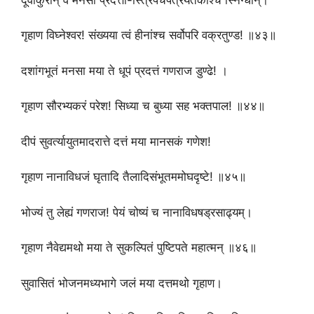
गृहाण विघ्नेश्वर! संख्यया त्वं हीनांश्च सर्वोपरि वक्रतुण्ड! ॥४३॥
दशांगभूतं मनसा मया ते धूपं प्रदत्तं गणराज डुण्ढे! ।
गृहाण सौरभ्यकरं परेश! सिध्या च बुध्या सह भक्तपाल! ॥४४॥
दीपं सुवर्त्यायुतमादरात्ते दत्तं मया मानसकं गणेश!
गृहाण नानाविधजं घृतादि तैलादिसंभूतममोघदृष्टे! ॥४५॥
भोज्यं तु लेह्यं गणराज! पेयं चोष्यं च नानाविधषड्रसाढ्यम्।
गृहाण नैवेद्यमथो मया ते सुकल्पितं पुष्टिपते महात्मन् ॥४६॥
सुवासितं भोजनमध्यभागे जलं मया दत्तमथो गृहाण।