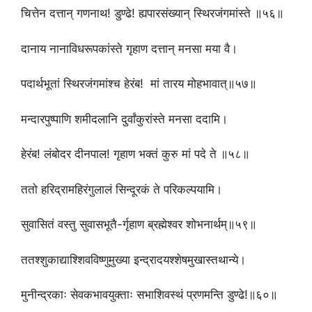
चित्तेन दत्तान् गणनाथ! डुण्ढे! ह्यपारसंख्यान् स्थिरजंगमांस्ते ॥५६॥
दानाय नानाविधरूपकांस्ते गृहाण दत्तान् मनसा मया वै।
पदार्थभूतां स्थिरजंगमांश्च हेरंब! मां तारय मोहभावात्॥५७॥
मन्दारपुष्पाणि शमीदलानि दुर्वांकुरांस्ते मनसा ददामि।
हेरंब! लंबोदर दीनपाल! गृहाण भक्तं कुरु मां पदे ते ॥५८॥
ततो हरिद्रामहिरंगुलालं सिन्दूरकं ते परिकल्पयामि।
सुवासितं वस्तु सुवासभूतै-र्गृहाण ब्रह्मेश्वर शोभनार्थम्॥५९॥
ततश्शुकाद्याश्शिवविष्णुमुख्या इन्द्रादयश्शेषमुखास्तथान्ये।
मुनीन्द्रकाः सेवकभावयुक्ताः सभाशिवस्थं प्रणमन्ति डुण्ढे!॥६०॥