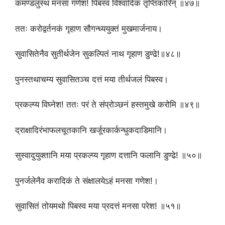
कमण्डलुस्थं मनसा गणेश! पिबस्व विश्वादिक तृप्तिकारिन् ॥४७॥
ततः करोद्वर्तनकं गृहाण सौगन्ध्ययुक्तं मुखमार्जनाय।
सुवासितेनैव सुतीर्थजेन सुकल्पितं नाथ गृहाण डुण्ढे!॥४८॥
पुनस्तथाचम्य सुवासितञ्च दत्तं मया तीर्थजलं पिबस्व।
प्रकल्प्य विघ्नेश! ततः परं ते संप्रोञ्छनं हस्तमुखे करोमि ॥४९॥
द्राक्षादिरंभाफलचूतकानि खर्जूरकार्कन्धुकदाडिमानि।
सुस्वादुयुक्तानि मया प्रकल्प्य गृहाण दत्तानि फलानि डुण्ढे! ॥५०॥
पुनर्जलेनैव करादिकं ते संक्षालयेऽहं मनसा गणेश!।
सुवासितं तोयमथो पिबस्व मया प्रदत्तं मनसा परेश! ॥५१॥