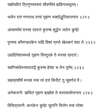
यज्ञोपवीतं त्रिगुणस्वरूपं सौवर्णमेवं ह्यहिनाथभूतम्।
भावेन दत्तं गणनाथ तत्त्वं गृहाण भक्तोद्धृतिकारणाय ॥२१॥
आचाममेवं मनसा प्रदत्तं कुरुष्व शुद्धेन जलेन डुण्ढे!
पुनश्च कौमण्डलकेन पाहि विश्वं प्रभो खेलकरं सदा ते ॥२२॥
उद्यद्दिनेशाभमथो गृहाण सिन्दूरकं ते मनसा प्रदत्तं।
सर्वांगसंलेपनमादराद्वै कुरुष्व हेरंब! च तेन पूर्णम् ॥२३॥
सहस्रशीर्षं मनसा मया त्वं दत्तं किरीटं तु सुवर्णजं वै।
अनेकरत्नैः खचितं गृहाण ब्रह्मेश ते मस्तकशोभनाय ॥२४॥
विचित्ररत्नैः कनकेन डुण्ढे! युतानि चित्तेन मया परेश!