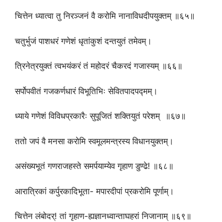
चित्तेन ध्यात्वा तु निरञ्जनं वै करोमि नानाविधदीपयुक्तम् ॥६५॥
चतुर्भुजं पाशधरं गणेशं धृतांकुशं दन्तयुतं तमेवम्।
त्रिनेत्रयुक्तं त्वभयंकरं तं महोदरं चैकरदं गजास्यम् ॥६६॥
सर्पोपवीतं गजकर्णधारं विभूतिभिः सेवितपादपद्मम्।
ध्याये गणेशं विविधप्रकारैः सुपूजितं शक्तियुतं परेशम् ॥६७॥
ततो जपं वै मनसा करोमि स्वमूलमन्त्रस्य विधानयुक्तम्।
असंख्यभूतं गणराजहस्ते समर्पयाम्येव गृहाण डुण्ढे! ॥६८॥
आरात्रिकां कर्पुरकादिभूता- मपारदीपां प्रकरोमि पूर्णाम्।
चित्तेन लंबोदर्! तां गृहाण-ह्यज्ञानध्वान्ताघहरां निजानाम् ॥६९॥