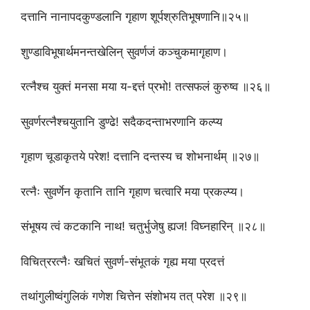
दत्तानि नानापदकुण्डलानि गृहाण शूर्पश्रुतिभूषणानि॥२५॥
शुण्डाविभूषार्थमनन्तखेलिन् सुवर्णजं कञ्चुकमागृहाण।
रत्नैश्च युक्तं मनसा मया य-द्दत्तं प्रभो! तत्सफलं कुरुष्व ॥२६॥
सुवर्णरत्नैश्चयुतानि डुण्ढे! सदैकदन्ताभरणानि कल्प्य
गृहाण चूडाकृतये परेश! दत्तानि दन्तस्य च शोभनार्थम् ॥२७॥
रत्नैः सुवर्णेन कृतानि तानि गृहाण चत्वारि मया प्रकल्प्य।
संभूषय त्वं कटकानि नाथ! चतुर्भुजेषु ह्यज! विघ्नहारिन् ॥२८॥
विचित्ररत्नैः खचितं सुवर्ण-संभूतकं गृह्य मया प्रदत्तं
तथांगुलीष्वंगुलिकं गणेश चित्तेन संशोभय तत् परेश ॥२९॥