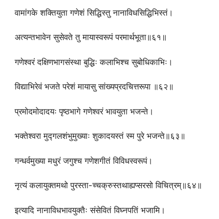
वामांगके शक्तियुता गणेशं सिद्धिस्तु नानाविधसिद्धिभिस्तं।
अत्यन्तभावेन सुसेवते तु मायास्वरूपं परमार्थभूता॥६१॥
गणेश्वरं दक्षिणभागसंस्था बुद्धिः कलाभिश्च सुबोधिकाभिः।
विद्याभिरेवं भजते परेशं मायासु सांख्यप्रदचित्तरूपा ॥६२॥
प्रमोदमोदादयः पृष्ठभागे गणेश्वरं भावयुता भजन्ते।
भक्तेश्वरा मुद्गलशंभुमुख्याः शुकादयस्तं स्म पुरे भजन्ते॥६३॥
गन्धर्वमुख्या मधुरं जगुश्च गणेशगीतं विविधस्वरूपं।
नृत्यं कलायुक्तमथो पुरस्ता-च्चक्रुस्तथाह्यप्सरसो विचित्रम्॥६४॥
इत्यादि नानाविधभावयुक्तैः संसेवितं विघ्नपतिं भजामि।