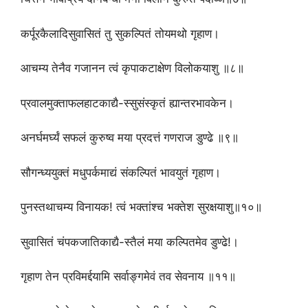
कर्पूरकैलादिसुवासितं तु सुकल्पितं तोयमथो गृहाण।
आचम्य तेनैव गजानन त्वं कृपाकटाक्षेण विलोकयाशु ॥८॥
प्रवालमुक्ताफलहाटकाद्यै-स्सुसंस्कृतं ह्यान्तरभावकेन।
अनर्घमर्घ्यं सफलं कुरुष्व मया प्रदत्तं गणराज डुण्ढे ॥९॥
सौगन्ध्ययुक्तं मधुपर्कमाद्यं संकल्पितं भावयुतं गृहाण।
पुनस्तथाचम्य विनायक! त्वं भक्तांश्च भक्तेश सुरक्षयाशु॥१०॥
सुवासितं चंपकजातिकाद्यै-स्तैलं मया कल्पितमेव डुण्ढे!।
गृहाण तेन प्रविमर्द्दयामि सर्वाङ्गमेवं तव सेवनाय ॥११॥