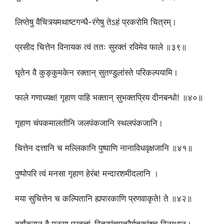
लिप्तेषु वैचित्र्यमथाष्टगन्धै-रंगेषु तेऽहं प्रकरोमि चित्रम्।
प्रसीद चित्तेन विनायक त्वं ततः सुरक्तं रविमेव फाले ॥३९॥
घृतेन वै कुङ्कुमकेन रक्तान् सुतण्डुलांस्ते परिकल्पयामि।
फाले गणाध्यक्ष! गृहाण पाहि भक्तान् सुभक्तप्रिय दीनबन्धो! ॥४०॥
गृहाण चंपकमालतीनि जलपंकजानि स्थलपंकजानि।
चित्तेन दत्तानि च मल्लिकानि पुष्पाणि नानाविधवृक्षजानि ॥४१॥
पुष्पोपरि त्वं मनसा गृहाण हेरंब! मन्दारशमीदलानि ।
मया सुचित्तेन च कल्पितानि ह्यपारकाणि प्रणवाकृते! ते ॥४२॥
दूर्वांकुरान् वै मनसा प्रदत्तां-स्त्रिपंचपत्रैर्यतकांश्च स्निग्धान्।