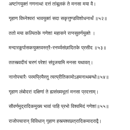
अष्टांगयुक्तं गणनाथ! दत्तं तांबूलकं ते मनसा मया वै।
गृहाण विघ्नेश्वर! भावयुक्तं सदा सकृत्तुण्डविशोधनार्थं ॥५२॥
ततो मया कल्पितके गणेश! महासने रत्नसुवर्णयुक्ते ।
मन्दारकूर्पासकयुक्तवस्त्रै-रनर्घ्यसंछादितके प्रसीद ॥५३॥
ततस्त्वदीयं चरणं परेश! संपूजयामि मनसा यथावत्।
नानोपचारैः परमप्रियैस्तु त्वत्प्रीतिकामोऽहमनाथबन्धो॥५४॥
गृहाण लंबोदर! दक्षिणां ते ह्यसंख्यभूतां मनसा प्रदत्ताम्।
सौवर्णमुद्रादिकमुख्य भावां पाहि प्रभो विश्वमिदं गणेश!॥५५॥
राजोपचारान् विविधान् गृहाण हस्त्यश्वछत्रादिकमादराद्वै।