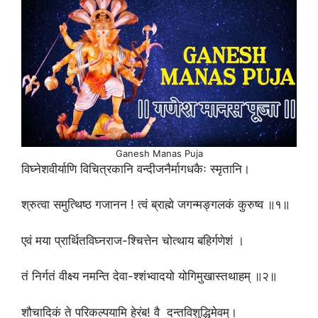
Ganesh Manas Puja
विघ्नेशवीर्याणि विचित्रकानि वन्दीजनैर्मागधकैः स्मृतानि।
श्रुत्वा समुत्थिष्ठ गजानन ! त्वं ब्राह्मे जगन्मङ्गलकं कुरुष्व ॥१॥
एवं मया प्रार्थितविघ्नराज-श्चित्तेन चोत्थाय बहिर्गणेशं ।
तं निर्गतं वीक्ष्य नमन्ति देवा-श्शंभ्वादयो योगिमुखास्तथाहम् ॥२॥
शौचादिकं ते परिकल्पयामि हेरंब! वै दन्तविशुद्धिमेवम्।