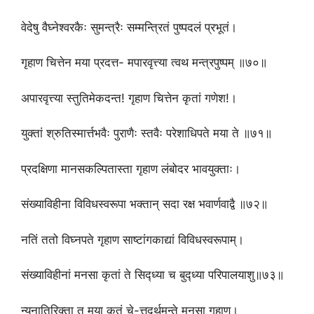
वेदेषु वैघ्नेश्वरकैः सुमन्त्रैः सम्मन्त्रितं पुष्पदलं प्रभूतं।
गृहाण चित्तेन मया प्रदत्त- मपारवृत्त्या त्वथ मन्त्रपुष्पम् ॥७०॥
अपारवृत्त्या स्तुतिमेकदन्त! गृहाण चित्तेन कृतां गणेश!।
युक्तां श्रुतिस्मार्त्तभवैः पुराणैः स्तवैः परेशाधिपते मया ते ॥७१॥
प्रदक्षिणा मानसकल्पितास्ता गृहाण लंबोदर भावयुक्ताः।
संख्याविहीना विविधस्वरूपा भक्तान् सदा रक्ष भवार्णवाद्वै ॥७२॥
नतिं ततो विघ्नपते गृहाण साष्टांगकाद्यां विविधस्वरूपाम्।
संख्याविहीनां मनसा कृतां ते सिद्ध्या च बुद्ध्या परिपालयाशु॥७३॥
न्यूनातिरिक्ता तु मया कृतं चे-त्तदर्थमन्ते मनसा गृहाण।