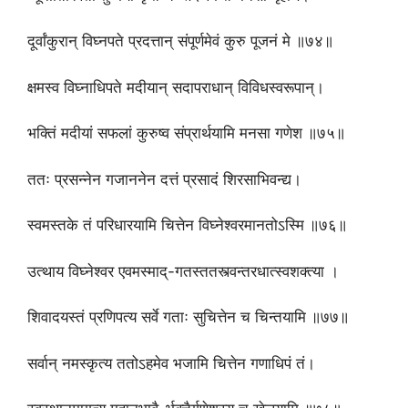
दूर्वांकुरान् विघ्नपते प्रदत्तान् संपूर्णमेवं कुरु पूजनं मे ॥७४॥
क्षमस्व विघ्नाधिपते मदीयान् सदापराधान् विविधस्वरूपान्।
भक्तिं मदीयां सफलां कुरुष्व संप्रार्थयामि मनसा गणेश ॥७५॥
ततः प्रसन्नेन गजाननेन दत्तं प्रसादं शिरसाभिवन्द्य।
स्वमस्तके तं परिधारयामि चित्तेन विघ्नेश्वरमानतोऽस्मि ॥७६॥
उत्थाय विघ्नेश्वर एवमस्माद्-गतस्ततस्त्वन्तरधात्स्वशक्त्या ।
शिवादयस्तं प्रणिपत्य सर्वे गताः सुचित्तेन च चिन्तयामि ॥७७॥
सर्वान् नमस्कृत्य ततोऽहमेव भजामि चित्तेन गणाधिपं तं।