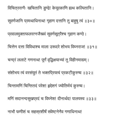
विचित्ररत्नैः खचितानि डुण्ढे! केयूरकाणि ह्यथ कल्पितानि।
सुवर्णजानि प्रमथाधिनाथ! गृहाण दत्तानि तु बाहुषु त्वं ॥३०॥
प्रवालमुक्ताफलरत्नजैस्त्वं सुवर्णसूत्रैश्च गृहाण कण्ठे।
चित्तेन दत्ता विविधाश्च माला उरूदरे शोभय विघ्नराज! ॥३१॥
चन्द्रं ललाटे गणनाथ! पूर्णं वृद्धिक्षयाभ्यां तु विहीनमाद्यम्।
संशोभय त्वं वरसंयुतं ते भक्तप्रियत्वं प्रकटीकुरुष्व ॥३२॥
चिन्तामणिं चिन्तितदं परेश! हृद्देशगं ज्योतिर्मयं कुरुष्व।
मणिं सदानन्दसुखप्रदं च विघ्नेश! दीनार्थद! पालयस्व ॥३३॥
नाभौ फणीशं च सहस्रशीर्षं संवेष्टनेनैव गणाधिनाथ!