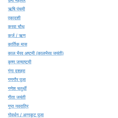
उमा महेश्वर
ऋषि पंचमी
एकादशी
करवा चौथ
कर्ज / ऋण
कार्तिक मास
काल भैरव अष्टमी (कालभैरव जयंती)
कृष्ण जन्माष्टमी
गंगा दशहरा
गणगौर पूजा
गणेश चतुर्थी
गीता जयंती
गुप्त नवरात्रि
गोवर्धन / अन्नकूट पूजा