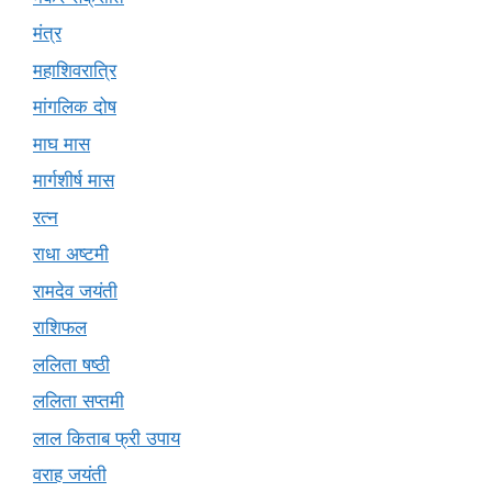
मंत्र
महाशिवरात्रि
मांगलिक दोष
माघ मास
मार्गशीर्ष मास
रत्न
राधा अष्टमी
रामदेव जयंती
राशिफल
ललिता षष्ठी
ललिता सप्तमी
लाल किताब फ्री उपाय
वराह जयंती