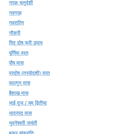
नरक चतुर्दशी
नवग्रह
नवरात्रि
नौकरी
पितृ दोष फ्री उपाय
पूर्णिमा व्रत
पौष मास
प्रदोष (त्रयोदशी) व्रत
फाल्गुन मास
बैशाख मास
भाई दूज / यम द्वितीया
भाद्रपद मास
भुवनेश्वरी जयंती
मकर संक्रांति