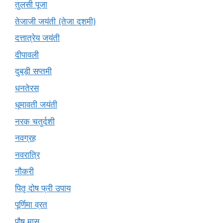
तुलसी पूजा
तेजाजी जयंती (तेजा दशमी)
दत्तात्रेय जयंती
दीपावली
दुबड़ी सप्तमी
धनतेरस
धूमावती जयंती
नरक चतुर्दशी
नवग्रह
नवरात्रि
नौकरी
पितृ दोष फ्री उपाय
पूर्णिमा व्रत
पौष मास