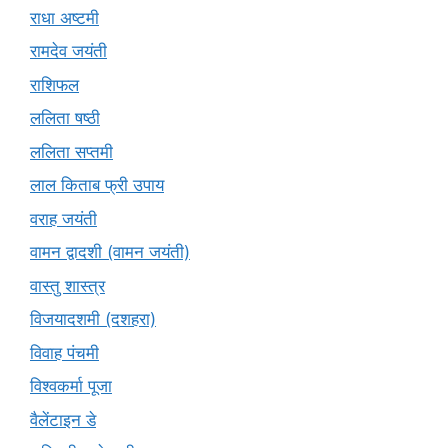
राधा अष्टमी
रामदेव जयंती
राशिफल
ललिता षष्ठी
ललिता सप्तमी
लाल किताब फ्री उपाय
वराह जयंती
वामन द्वादशी (वामन जयंती)
वास्तु शास्त्र
विजयादशमी (दशहरा)
विवाह पंचमी
विश्वकर्मा पूजा
वैलेंटाइन डे