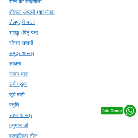
शनि की साढ़ेसाती
शीतला अष्टमी (बास्योडा)
शैलपुत्री माता
श्राद्ध (पितृ पक्ष)
संतान सप्तमी
समुद्र शास्त्र
साधना
सावन मास
सूर्य ग्रहण
सूर्य षष्ठी
स्तुति
स्वप्न शास्त्र
हनुमान जी
हरतालिका तीज