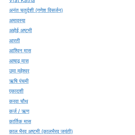
Vrat Katha
अनंत चतुर्दशी (गणेश विसर्जन)
अमावस्या
अहोई अष्टमी
आरती
आश्विन मास
आषाढ़ मास
उमा महेश्वर
ऋषि पंचमी
एकादशी
करवा चौथ
कर्ज / ऋण
कार्तिक मास
काल भैरव अष्टमी (कालभैरव जयंती)