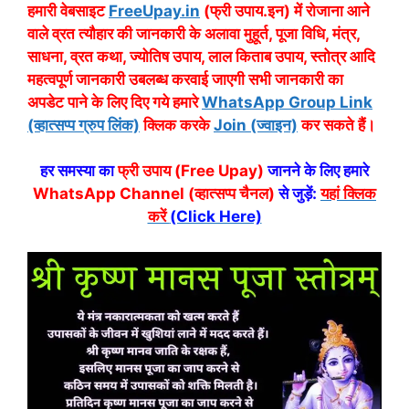
हमारी वेबसाइट
FreeUpay.in
(फ्री उपाय.इन) में रोजाना आने
वाले व्रत त्यौहार की जानकारी के अलावा मुहूर्त, पूजा विधि, मंत्र,
साधना, व्रत कथा, ज्योतिष उपाय, लाल किताब उपाय, स्तोत्र आदि
महत्वपूर्ण जानकारी उबलब्ध करवाई जाएगी सभी जानकारी का
अपडेट पाने के लिए दिए गये हमारे
WhatsApp Group Link
(व्हात्सप्प ग्रुप लिंक)
क्लिक करके
Join (ज्वाइन)
कर सकते हैं।
हर समस्या का
फ्री उपाय (Free Upay)
जानने के लिए हमारे
WhatsApp Channel (व्हात्सप्प चैनल)
से जुड़ें:
यहां क्लिक
करें
(Click Here)