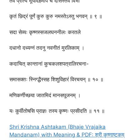
तव प्रीत्यै भूयादहमपि च दासस्तव विभो
कृतं छिद्रं पूर्णं कुरु कुरु नमस्तेऽस्तु भगवन् ॥ ९ ॥
सदा सेव्यः कृष्णस्सजलघननीलः करतले
दधानो दध्यन्नं तदनु नवनीतं मुरलिकाम् ।
कदाचित् कान्तानां कुचकलशपत्रालिरचना-
समासक्तः स्निग्द्धैस्सह शिशुविहारं विरचयन् ॥ १० ॥
मणिकर्णीच्छया जातमिदं मानसपूजनम् ।
यः कुर्वीतोषसि प्राज्ञः तस्य कृष्णः प्रसीदति ॥ ११ ॥
Shri Krishna Ashtakam (Bhaje Vrajaika
Mandanam) with Meaning & PDF: श्री कृष्णाष्टकम्