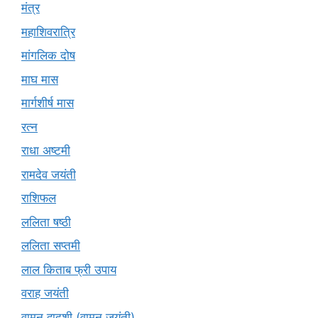
मंत्र
महाशिवरात्रि
मांगलिक दोष
माघ मास
मार्गशीर्ष मास
रत्न
राधा अष्टमी
रामदेव जयंती
राशिफल
ललिता षष्ठी
ललिता सप्तमी
लाल किताब फ्री उपाय
वराह जयंती
वामन द्वादशी (वामन जयंती)