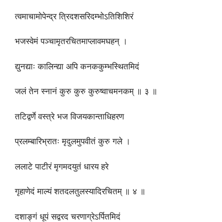
त्वमाचामोपेन्द्र त्रिदशसरिदम्भोऽतिशिशिरं
भजस्वेमं पञ्चामृतरचितमाप्लावमघहन् ।
द्युनद्याः कालिन्द्या अपि कनककुम्भस्थितमिदं
जलं तेन स्नानं कुरु कुरु कुरुष्वाचमनकम् ॥ ३ ॥
तटिद्वर्णे वस्त्रे भज विजयकान्ताधिहरण
प्रलम्बारिभ्रातः मृदुलमुपवीतं कुरु गले ।
ललाटे पाटीरं मृगमदयुतं धारय हरे
गृहाणेदं माल्यं शतदलतुलस्यादिरचितम् ॥ ४ ॥
दशाङ्गं धूपं सद्वरद चरणाग्रेऽर्पितमिदं