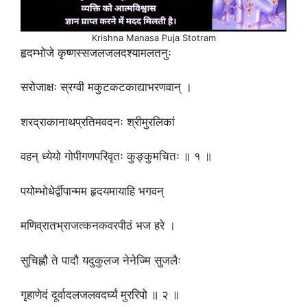
Krishna Manasa Puja Stotram
हृदम्भोजे कृष्णस्सजलजलदश्यामलतनुः
सरोजाक्षः स्रग्वी मकुटकटकाद्याभरणवान् ।
शरद्राकानाथप्रतिमवदनः श्रीमुरलिकां
वहन् ध्येयो गोपीगणपरिवृतः कुङ्कुमचितः ॥ १ ॥
पयोम्भोधेर्द्वीपान्मम हृदयमायाहि भगवन्
मणिव्रातभ्राजत्कनकवरपीठं भज हरे ।
सुचिह्नौ ते पादौ यदुकुलज नेनेज्मि सुजलैः
गृहाणेदं दूर्वादलजलवदर्घ्यं मुररिपो ॥ २ ॥