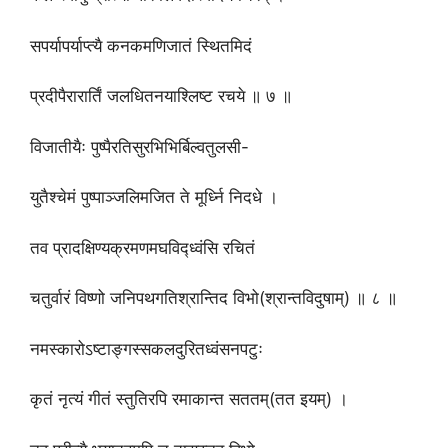
सपर्यापर्याप्त्यै कनकमणिजातं स्थितमिदं
प्रदीपैरारार्तिं जलधितनयाश्लिष्ट रचये ॥ ७ ॥
विजातीयैः पुष्पैरतिसुरभिभिर्बिल्वतुलसी-
युतैश्चेमं पुष्पाञ्जलिमजित ते मूर्ध्नि निदधे ।
तव प्रादक्षिण्यक्रमणमघविद्ध्वंसि रचितं
चतुर्वारं विष्णो जनिपथगतिश्रान्तिद विभो(श्रान्तविदुषाम्) ॥ ८ ॥
नमस्कारोऽष्टाङ्गस्सकलदुरितध्वंसनपटुः
कृतं नृत्यं गीतं स्तुतिरपि रमाकान्त सततम्(तत इयम्) ।