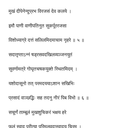
मुखं दीपेनेन्दुप्रभ विरजसं देव कलये ।
इमौ पाणी वाणीपतिनुत सुकर्पूररजसा
विशोध्याग्रे दत्तं सलिलमिदमाचाम नृहरे ॥ ५ ॥
सदातृप्ताऽन्नं षड्रसवदखिलव्यञ्जनयुतं
सुवर्णामत्रे गोघृतचषकयुक्ते स्थितमिदम् ।
यशोदासूनो तत् परमदययाऽशान सखिभिः
प्रसादं वाञ्छद्भिः सह तदनु नीरं पिब विभो ॥ ६ ॥
सचूर्णं ताम्बूलं मुखशुचिकरं भक्षय हरे
फलं स्वादु प्रीत्या परिमलवदास्वादय चिरम् ।