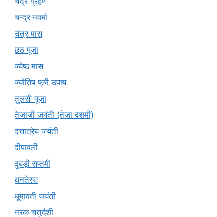
चंद्र ग्रहण
चन्द्र नवमी
चैत्र मास
छठ पूजा
ज्येष्ठ मास
ज्योतिष फ्री उपाय
तुलसी पूजा
तेजाजी जयंती (तेजा दशमी)
दत्तात्रेय जयंती
दीपावली
दुबड़ी सप्तमी
धनतेरस
धूमावती जयंती
नरक चतुर्दशी