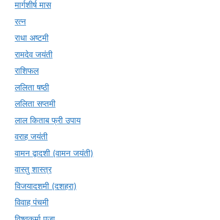
मार्गशीर्ष मास
रत्न
राधा अष्टमी
रामदेव जयंती
राशिफल
ललिता षष्ठी
ललिता सप्तमी
लाल किताब फ्री उपाय
वराह जयंती
वामन द्वादशी (वामन जयंती)
वास्तु शास्त्र
विजयादशमी (दशहरा)
विवाह पंचमी
विश्वकर्मा पूजा