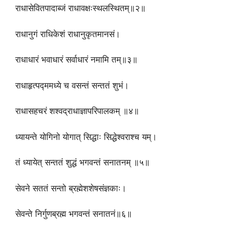
राधासेवितपादाब्जं राधावक्षःस्थलस्थितम्॥२॥
राधानुगं राधिकेशं राधानुकृतमानसं।
राधाधारं भवाधारं सर्वाधारं नमामि तम्॥३॥
राधाहृत्पद्ममध्ये च वसन्तं सन्ततं शुभं।
राधासहचरं शश्वद्राधाज्ञापरिपालकम् ॥४॥
ध्यायन्ते योगिनो योगात् सिद्धाः सिद्धेश्वराश्च यम्।
तं ध्यायेत् सन्ततं शुद्धं भगवन्तं सनातनम् ॥५॥
सेवने सततं सन्तो ब्रह्मेशशेषसंज्ञकाः।
सेवन्ते निर्गुणब्रह्म भगवन्तं सनातनं॥६॥