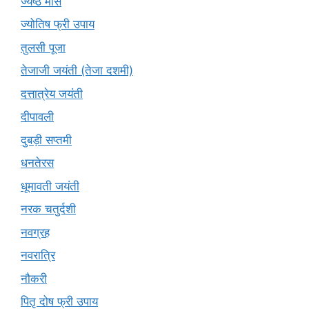
ज्येष्ठ मास
ज्योतिष फ्री उपाय
तुलसी पूजा
तेजाजी जयंती (तेजा दशमी)
दत्तात्रेय जयंती
दीपावली
दुबड़ी सप्तमी
धनतेरस
धूमावती जयंती
नरक चतुर्दशी
नवग्रह
नवरात्रि
नौकरी
पितृ दोष फ्री उपाय