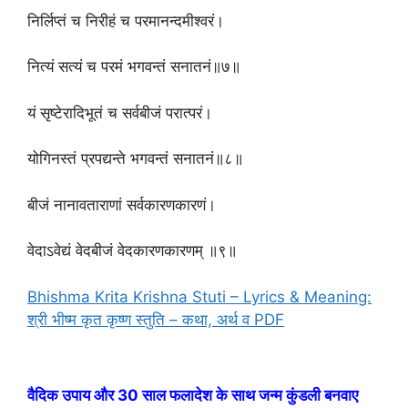
निर्लिप्तं च निरीहं च परमानन्दमीश्वरं।
नित्यं सत्यं च परमं भगवन्तं सनातनं॥७॥
यं सृष्टेरादिभूतं च सर्वबीजं परात्परं।
योगिनस्तं प्रपद्यन्ते भगवन्तं सनातनं॥८॥
बीजं नानावताराणां सर्वकारणकारणं।
वेदाऽवेद्यं वेदबीजं वेदकारणकारणम् ॥९॥
Bhishma Krita Krishna Stuti – Lyrics & Meaning:
श्री भीष्म कृत कृष्ण स्तुति – कथा, अर्थ व PDF
वैदिक उपाय और 30 साल फलादेश के साथ जन्म कुंडली बनवाए