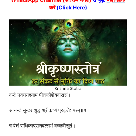
WhatsApp Channel (व्हात्सप्प चैनल)
से जुड़ें:
यहां क्लिक
करें
(Click Here)
Krishna Stotra
वन्दे नवघनश्यामं पीतकौशेयवाससं।
सानन्दं सुन्दरं शुद्धं श्रीकृष्णं प्रकृतेः परम्॥१॥
राधेशं राधिकाप्राणवल्लभं वल्लवीसुतं।