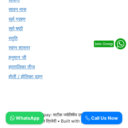
सावन मास
सूर्य ग्रहण
सूर्य षष्ठी
स्तुति
स्वप्न शास्त्र
हनुमान जी
हरतालिका तीज
होली / होलिका दहन
© 2026 Free Upay: सटीक ज्योतिषीय उपाय और वास्तु परामर्श -
WhatsApp
Call Us Now
आचार्य पंडित ललित त्रिवेदी
• Built with
GeneratePress