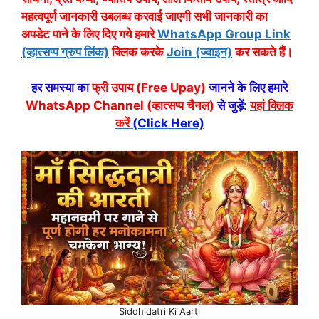
महत्वपूर्ण जानकारी उबलब्ध करवाई जाएगी सभी जानकारी का
अपडेट पाने के लिए दिए गये हमारे
WhatsApp Group Link
(व्हात्सप्प ग्रुप लिंक)
क्लिक करके
Join (ज्वाइन)
कर सकते हैं।
हर समस्या का
फ्री उपाय (Free Upay)
जानने के लिए हमारे
WhatsApp Channel (व्हात्सप्प चैनल)
से जुड़ें:
यहां क्लिक
करें
(Click Here)
Siddhidatri Ki Aarti