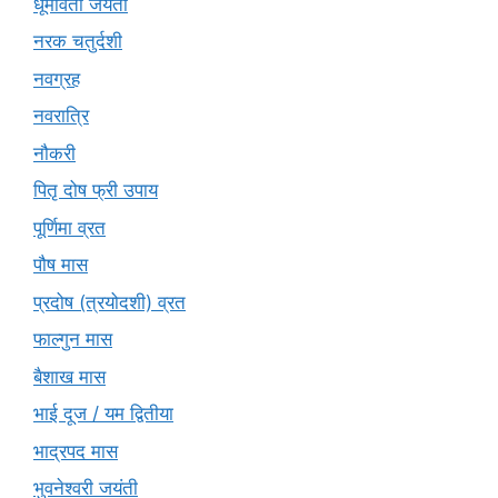
धूमावती जयंती
नरक चतुर्दशी
नवग्रह
नवरात्रि
नौकरी
पितृ दोष फ्री उपाय
पूर्णिमा व्रत
पौष मास
प्रदोष (त्रयोदशी) व्रत
फाल्गुन मास
बैशाख मास
भाई दूज / यम द्वितीया
भाद्रपद मास
भुवनेश्वरी जयंती