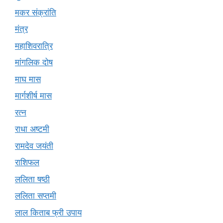
मकर संक्रांति
मंत्र
महाशिवरात्रि
मांगलिक दोष
माघ मास
मार्गशीर्ष मास
रत्न
राधा अष्टमी
रामदेव जयंती
राशिफल
ललिता षष्ठी
ललिता सप्तमी
लाल किताब फ्री उपाय