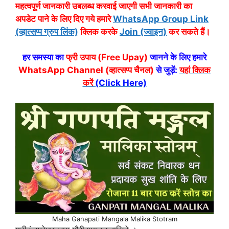
महत्वपूर्ण जानकारी उबलब्ध करवाई जाएगी सभी जानकारी का
अपडेट पाने के लिए दिए गये हमारे
WhatsApp Group Link
(व्हात्सप्प ग्रुप लिंक)
क्लिक करके
Join (ज्वाइन)
कर सकते हैं।
हर समस्या का
फ्री उपाय (Free Upay)
जानने के लिए हमारे
WhatsApp Channel (व्हात्सप्प चैनल)
से जुड़ें:
यहां क्लिक
करें
(Click Here)
Maha Ganapati Mangala Malika Stotram