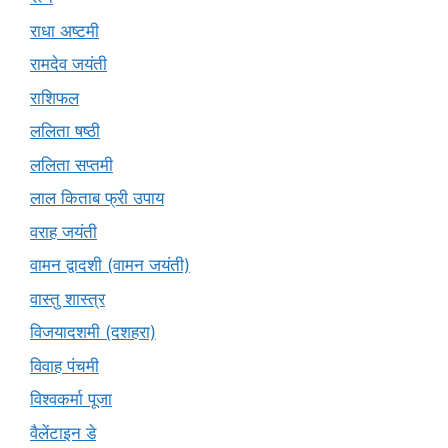
राधा अष्टमी
रामदेव जयंती
राशिफल
ललिता षष्ठी
ललिता सप्तमी
लाल किताब फ्री उपाय
वराह जयंती
वामन द्वादशी (वामन जयंती)
वास्तु शास्त्र
विजयादशमी (दशहरा)
विवाह पंचमी
विश्वकर्मा पूजा
वैलेंटाइन डे