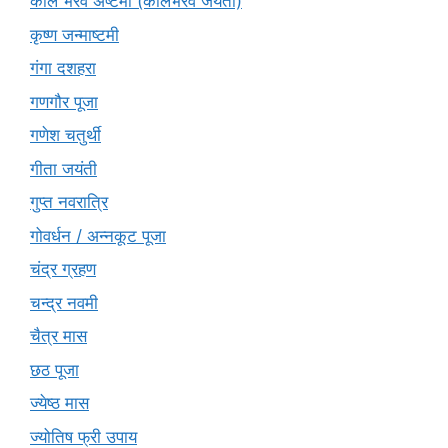
काल भैरव अष्टमी (कालभैरव जयंती)
कृष्ण जन्माष्टमी
गंगा दशहरा
गणगौर पूजा
गणेश चतुर्थी
गीता जयंती
गुप्त नवरात्रि
गोवर्धन / अन्नकूट पूजा
चंद्र ग्रहण
चन्द्र नवमी
चैत्र मास
छठ पूजा
ज्येष्ठ मास
ज्योतिष फ्री उपाय