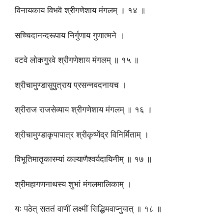
विनायकाय विभवॆ श्रीगणेशाय मंगलम् ॥ १४ ॥
सच्चिदानन्दरूपाय निर्गुणाय गुणात्मने ।
वटवे लोकगुरवे श्रीगणेशाय मंगलम् ॥ १५ ॥
श्रीचामुण्डासुपुत्राय प्रसन्नवदनायच ।
श्रीराज राजसेव्याय श्रीगणेशाय मंगलम् ॥ १६ ॥
श्रीचामुण्डाकृपापात्र श्रीकृष्णेंद्र विनिर्मिताम् ।
विभूतिमातृकारम्यां कल्याणैश्वर्यदायिनीम् ॥ १७ ॥
श्रीमहागणनाथस्य शुभां मंगलमालिकाम् ।
यः पठेत् सततं वाणीं लक्ष्मीं सिद्धिमवाप्नुयात् ॥ १८ ॥