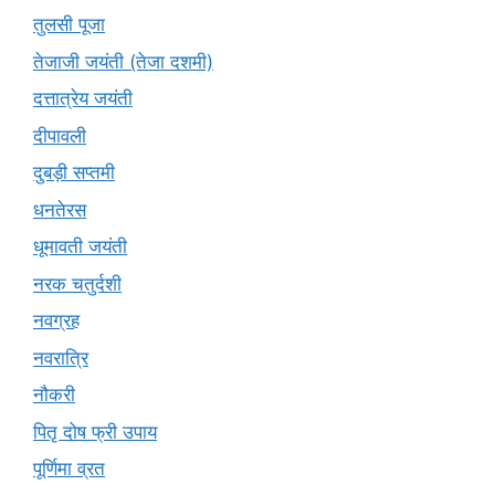
तुलसी पूजा
तेजाजी जयंती (तेजा दशमी)
दत्तात्रेय जयंती
दीपावली
दुबड़ी सप्तमी
धनतेरस
धूमावती जयंती
नरक चतुर्दशी
नवग्रह
नवरात्रि
नौकरी
पितृ दोष फ्री उपाय
पूर्णिमा व्रत