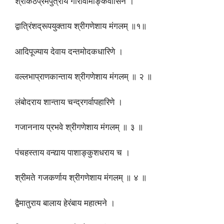
श्रीकंठप्रेमपुत्राय गौरीवामाङ्कवासिने ।
द्वात्रिंशद्रूपयुक्ताय श्रीगणेशाय मंगलम् ॥१॥
आदिपूज्याय देवाय दन्तमोदकधारिणे ।
वल्लभाप्राणकान्ताय श्रीगणेशाय मंगलम् ॥ २ ॥
लंबोदराय शान्ताय चन्द्रगर्वापहारिणे ।
गजाननाय प्रभवे श्रीगणेशाय मंगलम् ॥ ३ ॥
पंचहस्ताय वन्द्याय पाशाङ्कुशधराय च ।
श्रीमते गजकर्णाय श्रीगणेशाय मंगलम् ॥ ४ ॥
द्वैमातुराय बालाय हेरंबाय महात्मने ।