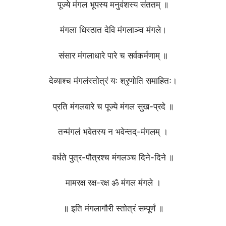
पूज्ये मंगल भूपस्य मनुवंशस्य संततम् ॥
मंगला धिस्ठात देवि मंगलाञ्च मंगले।
संसार मंगलाधारे पारे च सर्वकर्मणाम् ॥
देव्याश्च मंगलंस्तोत्रं यः श्रृणोति समाहितः।
प्रति मंगलवारे च पूज्ये मंगल सुख-प्रदे ॥
तन्मंगलं भवेतस्य न भवेन्तद्-मंगलम् ।
वर्धते पुत्र-पौत्रश्च मंगलञ्च दिने-दिने ॥
मामरक्ष रक्ष-रक्ष ॐ मंगल मंगले ।
॥ इति मंगलागौरी स्तोत्रं सम्पूर्णं ॥