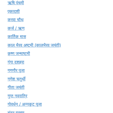
ऋषि पंचमी
एकादशी
करवा चौथ
कर्ज / ऋण
कार्तिक मास
काल भैरव अष्टमी (कालभैरव जयंती)
कृष्ण जन्माष्टमी
गंगा दशहरा
गणगौर पूजा
गणेश चतुर्थी
गीता जयंती
गुप्त नवरात्रि
गोवर्धन / अन्नकूट पूजा
चंद्र ग्रहण