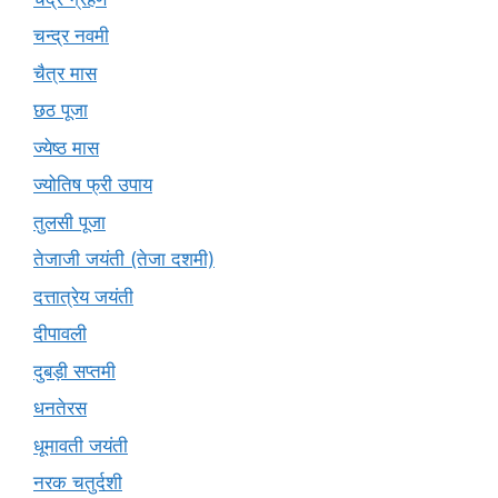
चन्द्र नवमी
चैत्र मास
छठ पूजा
ज्येष्ठ मास
ज्योतिष फ्री उपाय
तुलसी पूजा
तेजाजी जयंती (तेजा दशमी)
दत्तात्रेय जयंती
दीपावली
दुबड़ी सप्तमी
धनतेरस
धूमावती जयंती
नरक चतुर्दशी