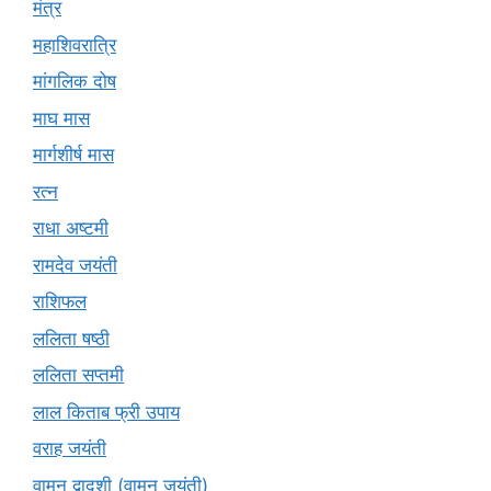
मंत्र
महाशिवरात्रि
मांगलिक दोष
माघ मास
मार्गशीर्ष मास
रत्न
राधा अष्टमी
रामदेव जयंती
राशिफल
ललिता षष्ठी
ललिता सप्तमी
लाल किताब फ्री उपाय
वराह जयंती
वामन द्वादशी (वामन जयंती)