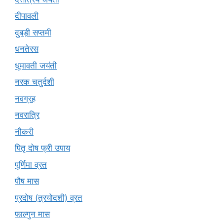
दीपावली
दुबड़ी सप्तमी
धनतेरस
धूमावती जयंती
नरक चतुर्दशी
नवग्रह
नवरात्रि
नौकरी
पितृ दोष फ्री उपाय
पूर्णिमा व्रत
पौष मास
प्रदोष (त्रयोदशी) व्रत
फाल्गुन मास