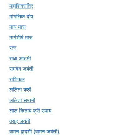
महाशिवरात्रि
मांगलिक दोष
माघ मास
मार्गशीर्ष मास
रत्न
राधा अष्टमी
रामदेव जयंती
राशिफल
ललिता षष्ठी
ललिता सप्तमी
लाल किताब फ्री उपाय
वराह जयंती
वामन द्वादशी (वामन जयंती)