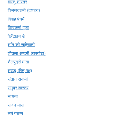
वास्तु शास्त्र
विजयादशमी (दशहरा)
विवाह पंचमी
विश्वकर्मा पूजा
वैलेंटाइन डे
शनि की साढ़ेसाती
शीतला अष्टमी (बास्योडा)
शैलपुत्री माता
श्राद्ध (पितृ पक्ष)
संतान सप्तमी
समुद्र शास्त्र
साधना
सावन मास
सूर्य ग्रहण