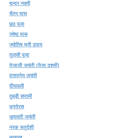
चन्द्र नवमी
चैत्र मास
छठ पूजा
ज्येष्ठ मास
ज्योतिष फ्री उपाय
तुलसी पूजा
तेजाजी जयंती (तेजा दशमी)
दत्तात्रेय जयंती
दीपावली
दुबड़ी सप्तमी
धनतेरस
धूमावती जयंती
नरक चतुर्दशी
नवग्रह