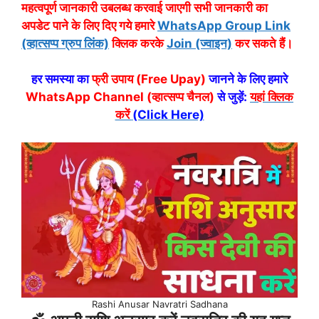
महत्वपूर्ण जानकारी उबलब्ध करवाई जाएगी सभी जानकारी का
अपडेट पाने के लिए दिए गये हमारे
WhatsApp Group Link
(व्हात्सप्प ग्रुप लिंक)
क्लिक करके
Join (ज्वाइन)
कर सकते हैं।
हर समस्या का
फ्री उपाय (Free Upay)
जानने के लिए हमारे
WhatsApp Channel (व्हात्सप्प चैनल)
से जुड़ें:
यहां क्लिक
करें
(Click Here)
Rashi Anusar Navratri Sadhana