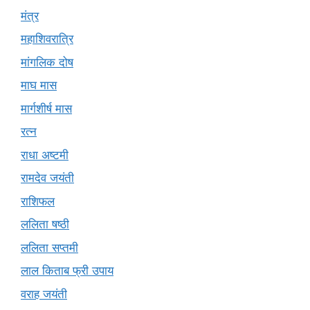
मंत्र
महाशिवरात्रि
मांगलिक दोष
माघ मास
मार्गशीर्ष मास
रत्न
राधा अष्टमी
रामदेव जयंती
राशिफल
ललिता षष्ठी
ललिता सप्तमी
लाल किताब फ्री उपाय
वराह जयंती