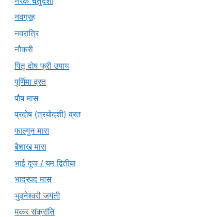
नरक चतुर्दशी
नवग्रह
नवरात्रि
नौकरी
पितृ दोष फ्री उपाय
पूर्णिमा व्रत
पौष मास
प्रदोष (त्रयोदशी) व्रत
फाल्गुन मास
बैशाख मास
भाई दूज / यम द्वितीया
भाद्रपद मास
भुवनेश्वरी जयंती
मकर संक्रांति