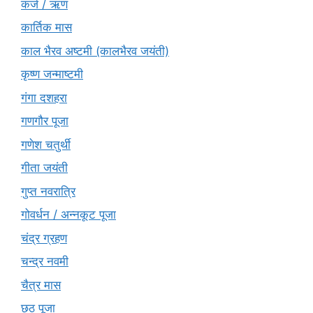
कर्ज / ऋण
कार्तिक मास
काल भैरव अष्टमी (कालभैरव जयंती)
कृष्ण जन्माष्टमी
गंगा दशहरा
गणगौर पूजा
गणेश चतुर्थी
गीता जयंती
गुप्त नवरात्रि
गोवर्धन / अन्नकूट पूजा
चंद्र ग्रहण
चन्द्र नवमी
चैत्र मास
छठ पूजा