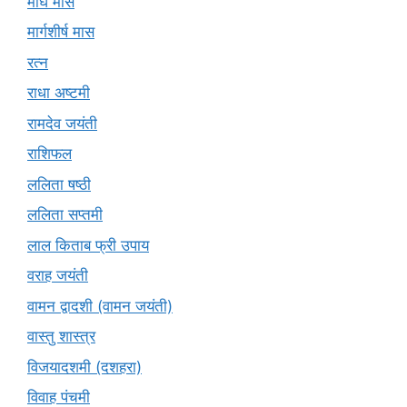
माघ मास
मार्गशीर्ष मास
रत्न
राधा अष्टमी
रामदेव जयंती
राशिफल
ललिता षष्ठी
ललिता सप्तमी
लाल किताब फ्री उपाय
वराह जयंती
वामन द्वादशी (वामन जयंती)
वास्तु शास्त्र
विजयादशमी (दशहरा)
विवाह पंचमी