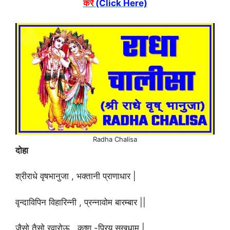
करें
(Click Here)
Radha Chalisa
दोहा
श्रीराधे वृषभानुजा , भक्तानी प्राणाधार |
वृन्दाविपिन विहारिन्नी , प्रन्नावोम बारम्बार ||
जैसो तैसो रवारोऊ , कृष्ण -प्रिय सुखधाम |