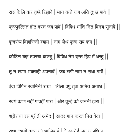
रास केलि कर तुम्हें रिझावें | मान करो जब अति दुःख पावें ||
प्रफ्फुल्लित होठ दरश जब पावें | विविध भांति नित विनय सुनावें ||
वृन्दरंन्य विहारिन्नी श्याम | नाम लेथ पूरण सब कम ||
कोटिन यज्ञ तपस्या करुहू | विविध नेम व्रत हिय में धरहु ||
तू न श्याम भक्ताही अपनावें | जब लगी नाम न राधा गावें ||
वृंदा विपिन स्वामिनी राधा | लीला वपु तुवा अमित अगाध ||
स्वयं कृष्ण नहीं पावहीं पारा | और तुम्हें को जननी हारा ||
श्रीराधा रस प्रीती अभेद | सादर गान करत नित वेदा ||
राधा त्यागी कृष्ण जो भाजिहाई | ते सपनेहूँ जग जलधि न