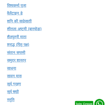
विश्वकर्मा पूजा
वैलेंटाइन डे
शनि की साढ़ेसाती
शीतला अष्टमी (बास्योडा)
शैलपुत्री माता
श्राद्ध (पितृ पक्ष)
संतान सप्तमी
समुद्र शास्त्र
साधना
सावन मास
सूर्य ग्रहण
सूर्य षष्ठी
स्तुति