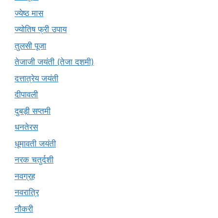
ज्येष्ठ मास
ज्योतिष फ्री उपाय
तुलसी पूजा
तेजाजी जयंती (तेजा दशमी)
दत्तात्रेय जयंती
दीपावली
दुबड़ी सप्तमी
धनतेरस
धूमावती जयंती
नरक चतुर्दशी
नवग्रह
नवरात्रि
नौकरी