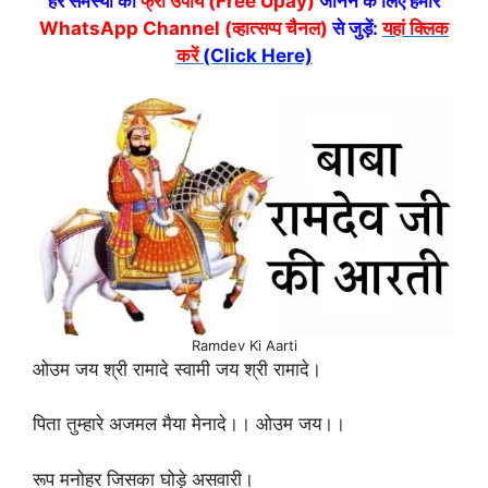
हर समस्या का
फ्री उपाय (Free Upay)
जानने के लिए हमारे
WhatsApp Channel (व्हात्सप्प चैनल)
से जुड़ें:
यहां क्लिक
करें
(Click Here)
Ramdev Ki Aarti
ओउम जय श्री रामादे स्वामी जय श्री रामादे।
पिता तुम्हारे अजमल मैया मेनादे।। ओउम जय।।
रूप मनोहर जिसका घोड़े असवारी।