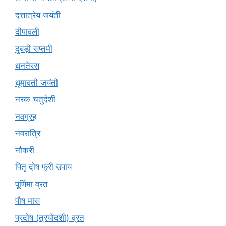
दत्तात्रेय जयंती
दीपावली
दुबड़ी सप्तमी
धनतेरस
धूमावती जयंती
नरक चतुर्दशी
नवग्रह
नवरात्रि
नौकरी
पितृ दोष फ्री उपाय
पूर्णिमा व्रत
पौष मास
प्रदोष (त्रयोदशी) व्रत