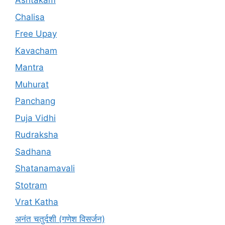
Ashtakam
Chalisa
Free Upay
Kavacham
Mantra
Muhurat
Panchang
Puja Vidhi
Rudraksha
Sadhana
Shatanamavali
Stotram
Vrat Katha
अनंत चतुर्दशी (गणेश विसर्जन)