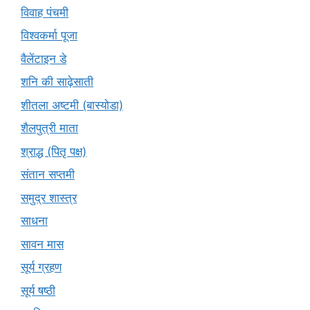
विवाह पंचमी
विश्वकर्मा पूजा
वैलेंटाइन डे
शनि की साढ़ेसाती
शीतला अष्टमी (बास्योडा)
शैलपुत्री माता
श्राद्ध (पितृ पक्ष)
संतान सप्तमी
समुद्र शास्त्र
साधना
सावन मास
सूर्य ग्रहण
सूर्य षष्ठी