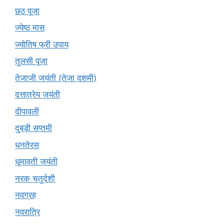
छठ पूजा
ज्येष्ठ मास
ज्योतिष फ्री उपाय
तुलसी पूजा
तेजाजी जयंती (तेजा दशमी)
दत्तात्रेय जयंती
दीपावली
दुबड़ी सप्तमी
धनतेरस
धूमावती जयंती
नरक चतुर्दशी
नवग्रह
नवरात्रि