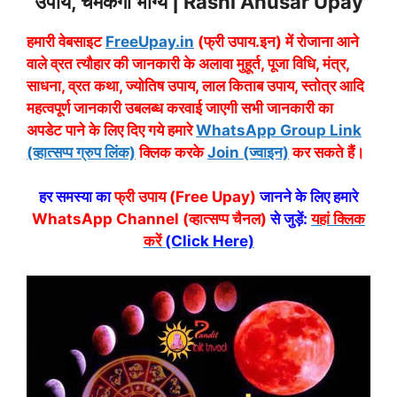
उपाय, चमकेगा भाग्य | Rashi Anusar Upay
हमारी वेबसाइट
FreeUpay.in
(फ्री उपाय.इन) में रोजाना आने
वाले व्रत त्यौहार की जानकारी के अलावा मुहूर्त, पूजा विधि, मंत्र,
साधना, व्रत कथा, ज्योतिष उपाय, लाल किताब उपाय, स्तोत्र आदि
महत्वपूर्ण जानकारी उबलब्ध करवाई जाएगी सभी जानकारी का
अपडेट पाने के लिए दिए गये हमारे
WhatsApp Group Link
(व्हात्सप्प ग्रुप लिंक)
क्लिक करके
Join (ज्वाइन)
कर सकते हैं।
हर समस्या का
फ्री उपाय (Free Upay)
जानने के लिए हमारे
WhatsApp Channel (व्हात्सप्प चैनल)
से जुड़ें:
यहां क्लिक
करें
(Click Here)