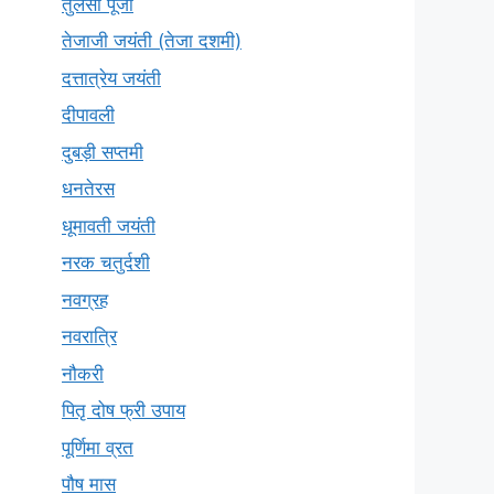
तुलसी पूजा
तेजाजी जयंती (तेजा दशमी)
दत्तात्रेय जयंती
दीपावली
दुबड़ी सप्तमी
धनतेरस
धूमावती जयंती
नरक चतुर्दशी
नवग्रह
नवरात्रि
नौकरी
पितृ दोष फ्री उपाय
पूर्णिमा व्रत
पौष मास