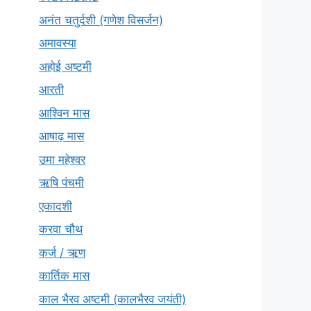
अनंत चतुर्दशी (गणेश विसर्जन)
अमावस्या
अहोई अष्टमी
आरती
आश्विन मास
आषाढ़ मास
उमा महेश्वर
ऋषि पंचमी
एकादशी
करवा चौथ
कर्ज / ऋण
कार्तिक मास
काल भैरव अष्टमी (कालभैरव जयंती)