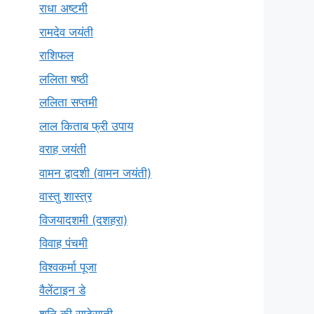
राधा अष्टमी
रामदेव जयंती
राशिफल
ललिता षष्ठी
ललिता सप्तमी
लाल किताब फ्री उपाय
वराह जयंती
वामन द्वादशी (वामन जयंती)
वास्तु शास्त्र
विजयादशमी (दशहरा)
विवाह पंचमी
विश्वकर्मा पूजा
वैलेंटाइन डे
शनि की साढ़ेसाती