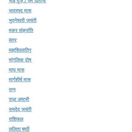
भाई दूज / यम द्वितीया
भाद्रपद मास
भुवनेश्वरी जयंती
मकर संक्रांति
मंत्र
महाशिवरात्रि
मांगलिक दोष
माघ मास
मार्गशीर्ष मास
रत्न
राधा अष्टमी
रामदेव जयंती
राशिफल
ललिता षष्ठी