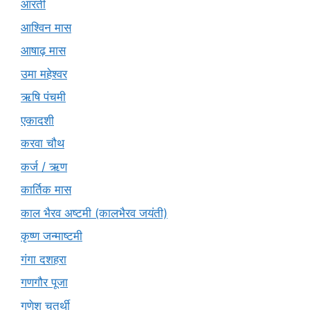
आरती
आश्विन मास
आषाढ़ मास
उमा महेश्वर
ऋषि पंचमी
एकादशी
करवा चौथ
कर्ज / ऋण
कार्तिक मास
काल भैरव अष्टमी (कालभैरव जयंती)
कृष्ण जन्माष्टमी
गंगा दशहरा
गणगौर पूजा
गणेश चतुर्थी