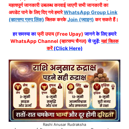
महत्वपूर्ण जानकारी उबलब्ध करवाई जाएगी सभी जानकारी का
अपडेट पाने के लिए दिए गये हमारे
WhatsApp Group Link
(व्हात्सप्प ग्रुप लिंक)
क्लिक करके
Join (ज्वाइन)
कर सकते हैं।
हर समस्या का
फ्री उपाय (Free Upay)
जानने के लिए हमारे
WhatsApp Channel (व्हात्सप्प चैनल)
से जुड़ें:
यहां क्लिक
करें
(Click Here)
Rashi Anusar Rudraksha