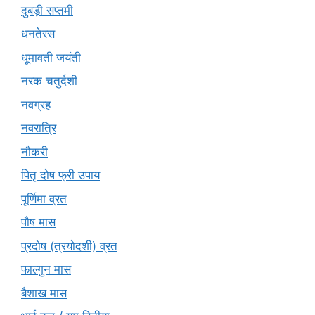
दुबड़ी सप्तमी
धनतेरस
धूमावती जयंती
नरक चतुर्दशी
नवग्रह
नवरात्रि
नौकरी
पितृ दोष फ्री उपाय
पूर्णिमा व्रत
पौष मास
प्रदोष (त्रयोदशी) व्रत
फाल्गुन मास
बैशाख मास