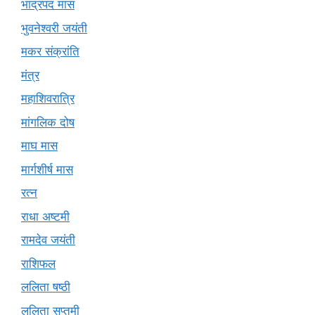
भाद्रपद मास
भुवनेश्वरी जयंती
मकर संक्रांति
मंत्र
महाशिवरात्रि
मांगलिक दोष
माघ मास
मार्गशीर्ष मास
रत्न
राधा अष्टमी
रामदेव जयंती
राशिफल
ललिता षष्ठी
ललिता सप्तमी