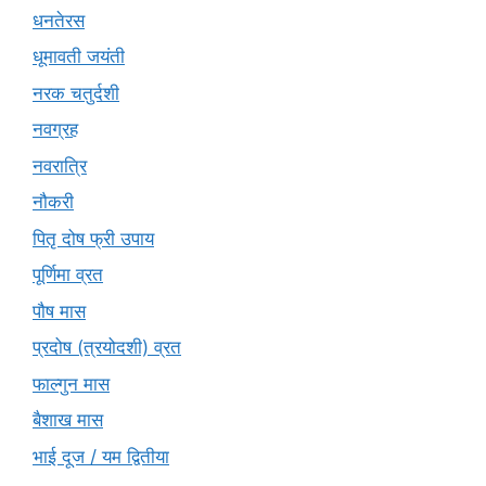
धनतेरस
धूमावती जयंती
नरक चतुर्दशी
नवग्रह
नवरात्रि
नौकरी
पितृ दोष फ्री उपाय
पूर्णिमा व्रत
पौष मास
प्रदोष (त्रयोदशी) व्रत
फाल्गुन मास
बैशाख मास
भाई दूज / यम द्वितीया