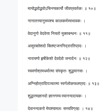
मायोद्भवोद्भवोऽचिन्त्यकार्यो जीवप्रवर्तकः ॥ १०॥
नानातत्त्वानुरूपश्च कालकर्मस्वभावकः ।
वेदानुगो वेदवेत्ता नियतो मुक्तबन्धनः ॥ ११॥
असुरक्लेशदो क्लिष्टजननिद्रारतिप्रदः ।
नारायणो हृषीकेशो देवदेवो जनार्दनः ॥ १२॥
स्ववर्णाश्रमधर्मात्मा संस्कृतः शुद्धमानसः ।
अग्निहोत्रादिपञ्चात्मा स्वर्गलोकफलप्रदः ॥ १३॥
शुद्धात्मज्ञानदो ज्ञानगम्यःस्वानन्ददायकः ।
देवानन्दकरो मेघश्यामलः सत्त्वविग्रहः । १४॥