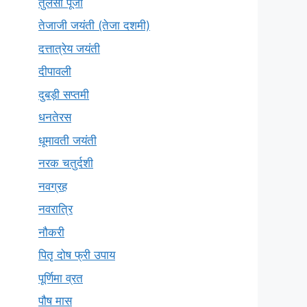
तुलसी पूजा
तेजाजी जयंती (तेजा दशमी)
दत्तात्रेय जयंती
दीपावली
दुबड़ी सप्तमी
धनतेरस
धूमावती जयंती
नरक चतुर्दशी
नवग्रह
नवरात्रि
नौकरी
पितृ दोष फ्री उपाय
पूर्णिमा व्रत
पौष मास