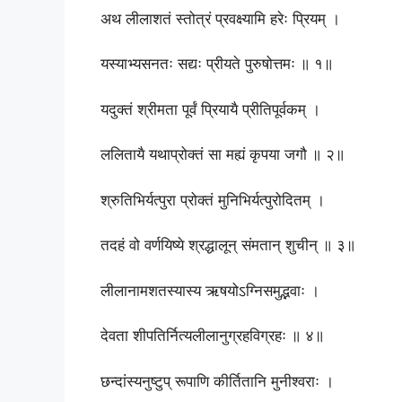
अथ लीलाशतं स्तोत्रं प्रवक्ष्यामि हरेः प्रियम् ।
यस्याभ्यसनतः सद्यः प्रीयते पुरुषोत्तमः ॥ १॥
यदुक्तं श्रीमता पूर्वं प्रियायै प्रीतिपूर्वकम् ।
ललितायै यथाप्रोक्तं सा मह्यं कृपया जगौ ॥ २॥
श्रुतिभिर्यत्पुरा प्रोक्तं मुनिभिर्यत्पुरोदितम् ।
तदहं वो वर्णयिष्ये श्रद्धालून् संमतान् शुचीन् ॥ ३॥
लीलानामशतस्यास्य ऋषयोऽग्निसमुद्भवाः ।
देवता शीपतिर्नित्यलीलानुग्रहविग्रहः ॥ ४॥
छन्दांस्यनुष्टुप् रूपाणि कीर्तितानि मुनीश्वराः ।