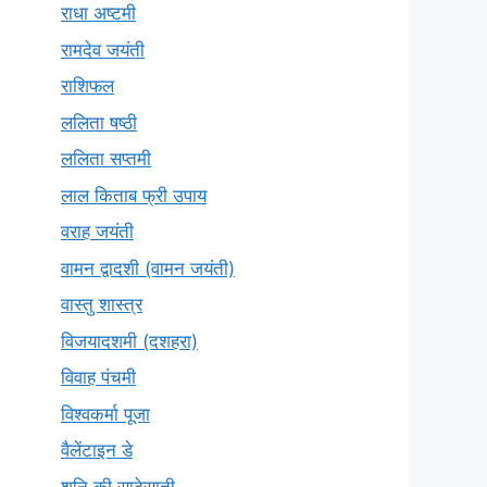
राधा अष्टमी
रामदेव जयंती
राशिफल
ललिता षष्ठी
ललिता सप्तमी
लाल किताब फ्री उपाय
वराह जयंती
वामन द्वादशी (वामन जयंती)
वास्तु शास्त्र
विजयादशमी (दशहरा)
विवाह पंचमी
विश्वकर्मा पूजा
वैलेंटाइन डे
शनि की साढ़ेसाती