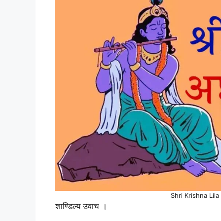
Shri Krishna Lil
शाण्डिल्य उवाच ।