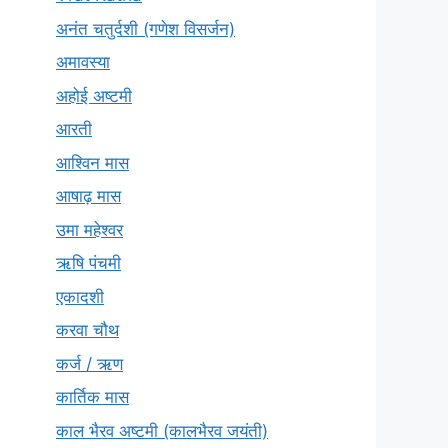
अनंत चतुर्दशी (गणेश विसर्जन)
अमावस्या
अहोई अष्टमी
आरती
आश्विन मास
आषाढ़ मास
उमा महेश्वर
ऋषि पंचमी
एकादशी
करवा चौथ
कर्ज / ऋण
कार्तिक मास
काल भैरव अष्टमी (कालभैरव जयंती)