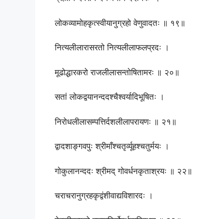
लोकव्यामोहकृत्स्वीयानुग्रहो वेणुवादतः ॥ १९॥
नित्यलीलारासरतो नित्यलीलाफलप्रदः ।
मूढोद्धारकरो राजलीलासन्तोषितामरः ॥ २०॥
सतां लोकद्वयानन्ददश्चैश्वर्यादिभूषितः ।
निरोधलीलासम्पत्तिर्दशलीलापरायणः ॥ २१॥
द्वादशाङ्गवपुः श्रीमाँश्चतृर्व्यूहश्चतुर्मयः ।
गोकुलानन्ददः श्रीमद् गोवर्धनकृताश्रयः ॥ २२॥
चराचरानुग्रहकृद्वंशीवाद्यविशारदः ।