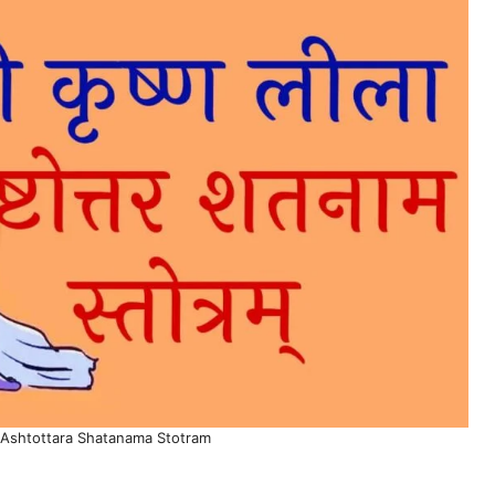
a Ashtottara Shatanama Stotram