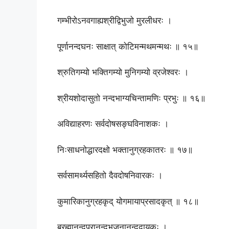
गम्भीरोऽनवगाह्यश्रीद्विभुजो मुरलीधरः ।
पूर्णानन्दघनः साक्षात् कोटिमन्मथमन्मथः ॥ १५॥
श्रुतिगम्यो भक्तिगम्यो मुनिगम्यो व्रजेश्वरः ।
श्रीयशोदासुतो नन्दभाग्यचिन्तामणिः प्रभुः ॥ १६॥
अविद्याहरणः सर्वदोषसङ्घविनाशकः ।
निःसाधनोद्धारदक्षो भक्तानुग्रहकातरः ॥ १७॥
सर्वसामर्थ्यसहितो दैवदोषनिवारकः ।
कुमारिकानुग्रहकृद् योगमायाप्रसादकृत् ॥ १८॥
ब्रह्मानन्दपरानन्दभजनानन्ददायकः ।