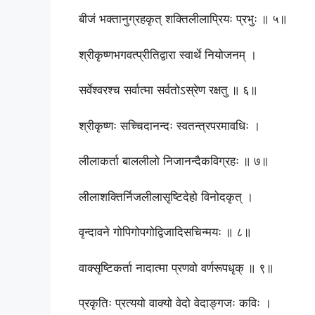
बीजं भक्तानुग्रहकृत् शक्तिलीलाप्रियः प्रभुः ॥ ५॥
श्रीकृष्णभगवत्प्रीतिद्वारा स्वार्थे नियोजनम् ।
सर्वेश्वरश्च सर्वात्मा सर्वतोऽस्रेण रक्षतु ॥ ६॥
श्रीकृष्णः सच्चिदानन्दः स्वतन्त्रपरमावधिः ।
लीलाकर्ता बाललीलो निजानन्दैकविग्रहः ॥ ७॥
लीलाशक्तिर्निजलीलासृष्टिदेहो विनोदकृत् ।
वृन्दावने गोपिगोपगोद्विजादिसचिन्मयः ॥ ८॥
वाक्सृष्टिकर्ता नादात्मा प्रणवो वर्णरूपधृक् ॥ ९॥
प्रकृतिः प्रत्ययो वाक्यो वेदो वेदाङ्गजः कविः ।