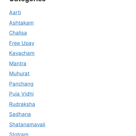
Aarti
Ashtakam
Chalisa
Free Upay
Kavacham
Mantra
Muhurat
Panchang
Puja Vidhi
Rudraksha
Sadhana
Shatanamavali
Stotram