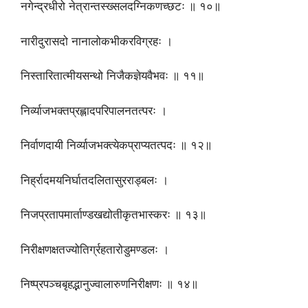
नगेन्द्रधीरो नेत्रान्तस्ख्सलदग्निकणच्छटः ॥ १०॥
नारीदुरासदो नानालोकभीकरविग्रहः ।
निस्तारितात्मीयसन्थो निजैकज्ञेयवैभवः ॥ ११॥
निर्व्याजभक्तप्रह्लादपरिपालनतत्परः ।
निर्वाणदायी निर्व्याजभक्त्येकप्राप्यतत्पदः ॥ १२॥
निर्ह्रादमयनिर्घातदलितासुरराड्बलः ।
निजप्रतापमार्ताण्डखद्योतीकृतभास्करः ॥ १३॥
निरीक्षणक्षतज्योतिर्ग्रहतारोडुमण्डलः ।
निष्प्रपञ्चबृहद्भानुज्वालारुणनिरीक्षणः ॥ १४॥