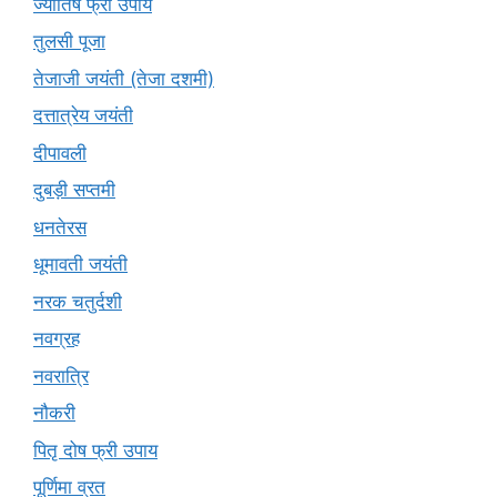
ज्योतिष फ्री उपाय
तुलसी पूजा
तेजाजी जयंती (तेजा दशमी)
दत्तात्रेय जयंती
दीपावली
दुबड़ी सप्तमी
धनतेरस
धूमावती जयंती
नरक चतुर्दशी
नवग्रह
नवरात्रि
नौकरी
पितृ दोष फ्री उपाय
पूर्णिमा व्रत