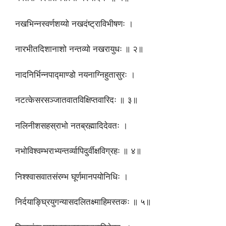
नखभिन्नस्वर्णशय्यो नखदंष्ट्राविभीषणः ।
नारभीतदिशानाशो नन्तव्यो नखरायुधः ॥ २॥
नादनिर्भिन्नपाद्माण्डो नयनाग्निहुतासुरः ।
नटत्केसरसञ्जातवातविक्षिप्तवारिदः ॥ ३॥
नलिनीशसहस्राभो नतब्रह्मादिदेवतः ।
नभोविश्वम्भराभ्यन्तर्व्यापिदुर्वीक्षविग्रहः ॥ ४॥
निश्श्वासवातसंरम्भ घूर्णमानपयोनिधिः ।
निर्दयाङ्घ्रियुगन्यासदलितक्ष्माहिमस्तकः ॥ ५॥