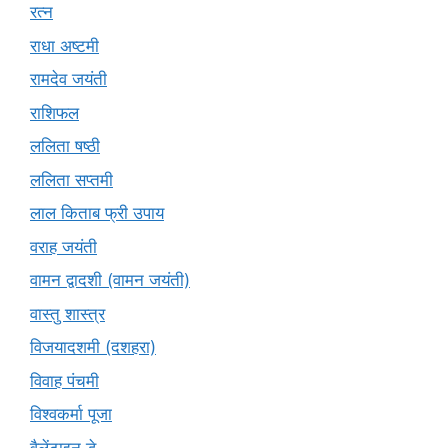
रत्न
राधा अष्टमी
रामदेव जयंती
राशिफल
ललिता षष्ठी
ललिता सप्तमी
लाल किताब फ्री उपाय
वराह जयंती
वामन द्वादशी (वामन जयंती)
वास्तु शास्त्र
विजयादशमी (दशहरा)
विवाह पंचमी
विश्वकर्मा पूजा
वैलेंटाइन डे