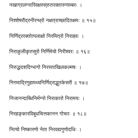
नखाग्रलग्नारिवक्षस्स्रुतरक्तारुणाम्बरः ।
निश्शेषरौद्रनीरन्ध्रो नक्षत्राच्छादितक्षमः ॥ १५॥
निर्णिद्ररक्तोत्पलाक्षो निरमित्रो निराहवः ।
निराकुलीकृतसुरो निर्णिमेयो निरीश्वरः ॥ १६॥
निरुद्धदशदिग्भागो निरस्ताखिलकल्मषः ।
निगमाद्रिगुहामध्यनिर्णिद्राद्भुतकेसरी ॥ १७॥
निजानन्दाब्धिनिर्मग्नो निराकारो निरामयः ।
निरहङ्कारविबुधचित्तकानन गोचरः ॥ १८॥
नित्यो निष्कारणो नेता निरवद्यगुणोदधिः ।