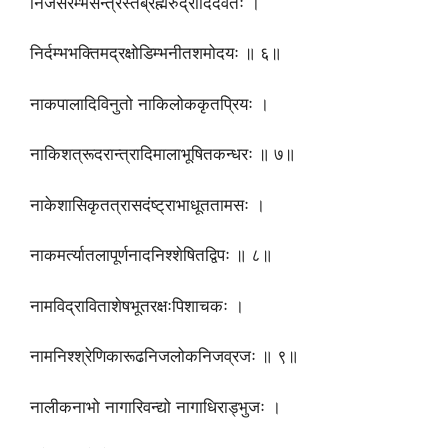
निजसंरम्भसन्त्रस्तब्रह्मरुद्रादिदेवतः ।
निर्दम्भभक्तिमद्रक्षोडिम्भनीतशमोदयः ॥ ६॥
नाकपालादिविनुतो नाकिलोककृतप्रियः ।
नाकिशत्रूदरान्त्रादिमालाभूषितकन्धरः ॥ ७॥
नाकेशासिकृतत्रासदंष्ट्राभाधूततामसः ।
नाकमर्त्यातलापूर्णनादनिश्शेषितद्विपः ॥ ८॥
नामविद्राविताशेषभूतरक्षःपिशाचकः ।
नामनिश्श्रेणिकारूढनिजलोकनिजव्रजः ॥ ९॥
नालीकनाभो नागारिवन्द्यो नागाधिराड्भुजः ।