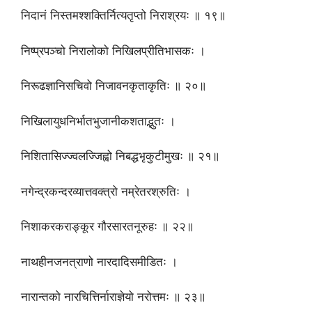
निदानं निस्तमश्शक्तिर्नित्यतृप्तो निराश्रयः ॥ १९॥
निष्प्रपञ्चो निरालोको निखिलप्रीतिभासकः ।
निरूढज्ञानिसचिवो निजावनकृताकृतिः ॥ २०॥
निखिलायुधनिर्भातभुजानीकशताद्भुतः ।
निशितासिज्ज्वलज्जिह्वो निबद्धभृकुटीमुखः ॥ २१॥
नगेन्द्रकन्दरव्यात्तवक्त्रो नम्रेतरश्रुतिः ।
निशाकरकराङ्कूर गौरसारतनूरुहः ॥ २२॥
नाथहीनजनत्राणो नारदादिसमीडितः ।
नारान्तको नारचित्तिर्नाराज्ञेयो नरोत्तमः ॥ २३॥