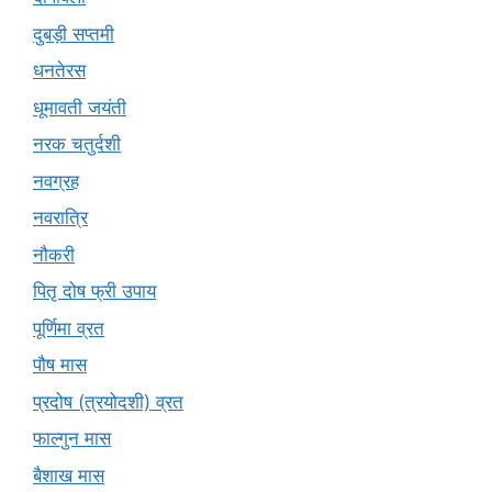
दुबड़ी सप्तमी
धनतेरस
धूमावती जयंती
नरक चतुर्दशी
नवग्रह
नवरात्रि
नौकरी
पितृ दोष फ्री उपाय
पूर्णिमा व्रत
पौष मास
प्रदोष (त्रयोदशी) व्रत
फाल्गुन मास
बैशाख मास