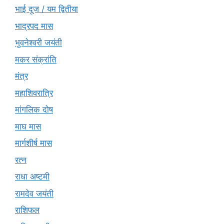
भाई दूज / यम द्वितीया
भाद्रपद मास
भुवनेश्वरी जयंती
मकर संक्रांति
मंत्र
महाशिवरात्रि
मांगलिक दोष
माघ मास
मार्गशीर्ष मास
रत्न
राधा अष्टमी
रामदेव जयंती
राशिफल