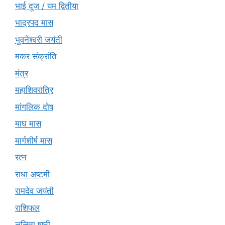
भाई दूज / यम द्वितीया
भाद्रपद मास
भुवनेश्वरी जयंती
मकर संक्रांति
मंत्र
महाशिवरात्रि
मांगलिक दोष
माघ मास
मार्गशीर्ष मास
रत्न
राधा अष्टमी
रामदेव जयंती
राशिफल
ललिता षष्ठी