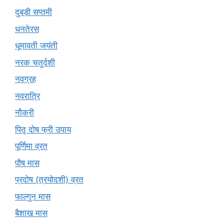
दुबड़ी सप्तमी
धनतेरस
धूमावती जयंती
नरक चतुर्दशी
नवग्रह
नवरात्रि
नौकरी
पितृ दोष फ्री उपाय
पूर्णिमा व्रत
पौष मास
प्रदोष (त्रयोदशी) व्रत
फाल्गुन मास
बैशाख मास