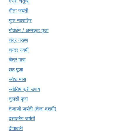
गणेश चतुर्थी
गीता जयंती
गुप्त नवरात्रि
गोवर्धन / अन्नकूट पूजा
चंद्र ग्रहण
चन्द्र नवमी
चैत्र मास
छठ पूजा
ज्येष्ठ मास
ज्योतिष फ्री उपाय
तुलसी पूजा
तेजाजी जयंती (तेजा दशमी)
दत्तात्रेय जयंती
दीपावली