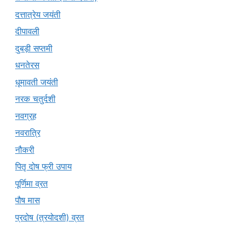
दत्तात्रेय जयंती
दीपावली
दुबड़ी सप्तमी
धनतेरस
धूमावती जयंती
नरक चतुर्दशी
नवग्रह
नवरात्रि
नौकरी
पितृ दोष फ्री उपाय
पूर्णिमा व्रत
पौष मास
प्रदोष (त्रयोदशी) व्रत