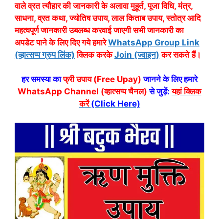
वाले व्रत त्यौहार की जानकारी के अलावा मुहूर्त, पूजा विधि, मंत्र,
साधना, व्रत कथा, ज्योतिष उपाय, लाल किताब उपाय, स्तोत्र आदि
महत्वपूर्ण जानकारी उबलब्ध करवाई जाएगी सभी जानकारी का
अपडेट पाने के लिए दिए गये हमारे
WhatsApp Group Link
(व्हात्सप्प ग्रुप लिंक)
क्लिक करके
Join (ज्वाइन)
कर सकते हैं।
हर समस्या का
फ्री उपाय (Free Upay)
जानने के लिए हमारे
WhatsApp Channel (व्हात्सप्प चैनल)
से जुड़ें:
यहां क्लिक
करें
(Click Here)