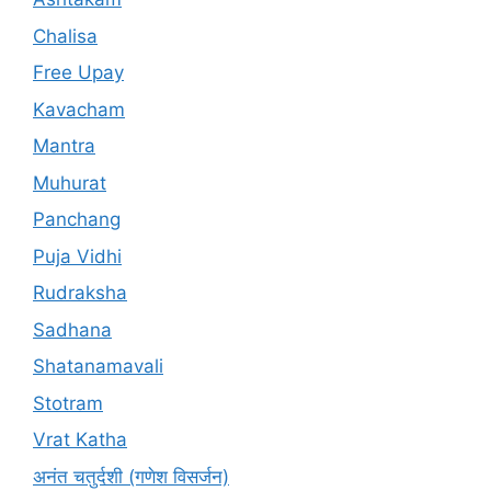
Chalisa
Free Upay
Kavacham
Mantra
Muhurat
Panchang
Puja Vidhi
Rudraksha
Sadhana
Shatanamavali
Stotram
Vrat Katha
अनंत चतुर्दशी (गणेश विसर्जन)