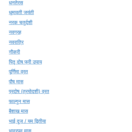
धनतेरस
धूमावती जयंती
नरक चतुर्दशी
नवग्रह
नवरात्रि
नौकरी
पितृ दोष फ्री उपाय
पूर्णिमा व्रत
पौष मास
प्रदोष (त्रयोदशी) व्रत
फाल्गुन मास
बैशाख मास
भाई दूज / यम द्वितीया
भाद्रपद मास