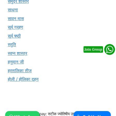
समुद्र शास्त्र
साधना
सावन मास
सूर्य ग्रहण
सूर्य षष्ठी
स्तुति
स्वप्न शास्त्र
हनुमान जी
हरतालिका तीज
होली / होलिका दहन
© 2026 Free Upay: सटीक ज्योतिषीय उपाय और वास्तु परामर्श -