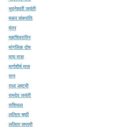
भुवनेश्वरी जयंती
मकर संक्रांति
मंत्र
महाशिवरात्रि
मांगलिक दोष
माघ मास
मार्गशीर्ष मास
रत्न
राधा अष्टमी
रामदेव जयंती
राशिफल
ललिता षष्ठी
ललिता सप्तमी