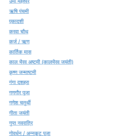
उमा महेश्वर
ऋषि पंचमी
एकादशी
करवा चौथ
कर्ज / ऋण
कार्तिक मास
काल भैरव अष्टमी (कालभैरव जयंती)
कृष्ण जन्माष्टमी
गंगा दशहरा
गणगौर पूजा
गणेश चतुर्थी
गीता जयंती
गुप्त नवरात्रि
गोवर्धन / अन्नकूट पूजा