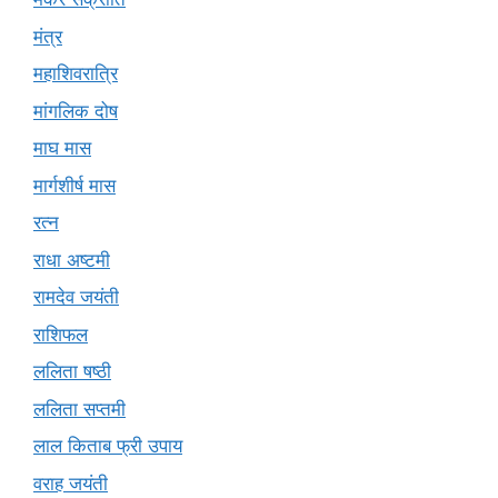
मंत्र
महाशिवरात्रि
मांगलिक दोष
माघ मास
मार्गशीर्ष मास
रत्न
राधा अष्टमी
रामदेव जयंती
राशिफल
ललिता षष्ठी
ललिता सप्तमी
लाल किताब फ्री उपाय
वराह जयंती