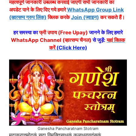
महत्वपूर्ण जानकारी उबलब्ध करवाई जाएगी सभी जानकारी का
अपडेट पाने के लिए दिए गये हमारे
WhatsApp Group Link
(व्हात्सप्प ग्रुप लिंक)
क्लिक करके
Join (ज्वाइन)
कर सकते हैं।
हर समस्या का
फ्री उपाय (Free Upay)
जानने के लिए हमारे
WhatsApp Channel (व्हात्सप्प चैनल)
से जुड़ें:
यहां क्लिक
करें
(Click Here)
Ganesha Pancharatnam Stotram
मुदाकरात्तमोदकं सदा विमुक्तिसाधकं कलाधरावतंसकं