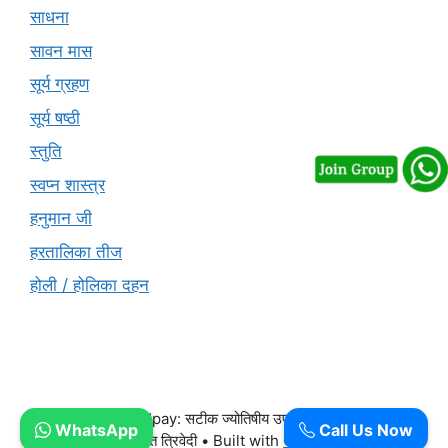
साधना
सावन मास
सूर्य ग्रहण
सूर्य षष्ठी
स्तुति
स्वप्न शास्त्र
हनुमान जी
हरतालिका तीज
होली / होलिका दहन
© 2026 Free Upay: सटीक ज्योतिषीय उपाय और वास्तु परामर्श -
WhatsApp
Call Us Now
आचार्य पंडित ललित त्रिवेदी
• Built with
GeneratePress