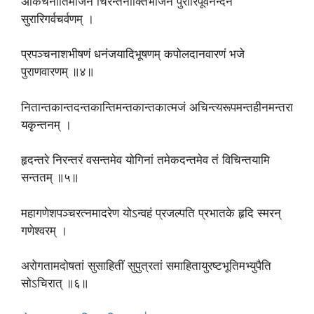
अकिंचनार्तिमार्जनं चिरन्तनोक्तिभाजनं पुरारिपूर्वनन्दनं
सुरारिगर्वचर्वणम् ।
प्रपञ्चनाशभीषणं धनंजयादिभूषणम् कपोलदानवारणं भजे
पुराणवारणम् ॥४॥
नितान्तकान्तदन्तकान्तिमन्तकान्तकात्मजं अचिन्त्यरूपमन्तहीनमन्तरा
यकृन्तनम् ।
हृदन्तरे निरन्तरं वसन्तमेव योगिनां तमेकदन्तमेव तं विचिन्तयामि
सन्ततम् ॥५॥
महागणेशपञ्चरत्नमादरेण योऽन्वहं प्रजल्पति प्रभातके हृदि स्मरन्
गणेश्वरम् ।
अरोगतामदोषतां सुसाहितीं सुपुत्रतां समाहितायुरष्टभूतिमभ्युपैति
सोऽचिरात् ॥६॥