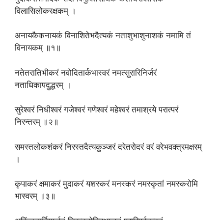
विलासिलोकरक्षकम् ।
अनायकैकनायकं विनाशितेभदैत्यकं नताशुभाशुनाशकं नमामि तं
विनायकम् ॥१॥
नतेतरातिभीकरं नवोदितार्कभास्वरं नमत्सुरारिनिर्जरं
नताधिकापदुद्धरम् ।
सुरेश्वरं निधीश्वरं गजेश्वरं गणेश्वरं महेश्वरं तमाश्रये परात्परं
निरन्तरम् ॥२॥
समस्तलोकशंकरं निरस्तदैत्यकुञ्जरं दरेतरोदरं वरं वरेभवक्त्रमक्षरम्
।
कृपाकरं क्षमाकरं मुदाकरं यशस्करं मनस्करं नमस्कृतां नमस्करोमि
भास्वरम् ॥३॥