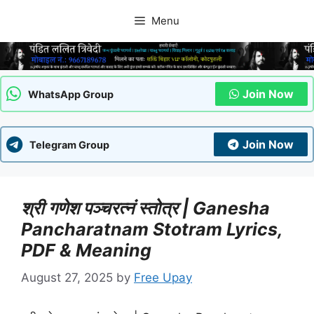
Skip
Menu
to
content
Join Now
WhatsApp Group
Join Now
Telegram Group
श्री गणेश पञ्चरत्नं स्तोत्र | Ganesha
Pancharatnam Stotram Lyrics,
PDF & Meaning
August 27, 2025
by
Free Upay