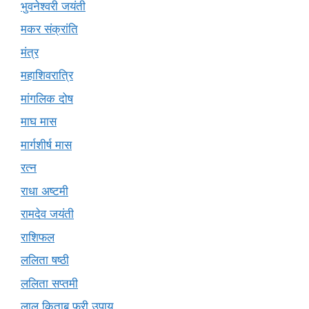
भुवनेश्वरी जयंती
मकर संक्रांति
मंत्र
महाशिवरात्रि
मांगलिक दोष
माघ मास
मार्गशीर्ष मास
रत्न
राधा अष्टमी
रामदेव जयंती
राशिफल
ललिता षष्ठी
ललिता सप्तमी
लाल किताब फ्री उपाय