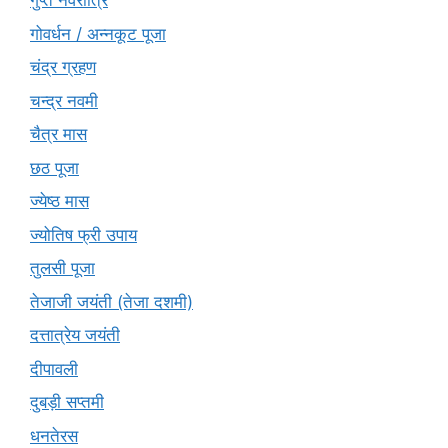
गुप्त नवरात्रि
गोवर्धन / अन्नकूट पूजा
चंद्र ग्रहण
चन्द्र नवमी
चैत्र मास
छठ पूजा
ज्येष्ठ मास
ज्योतिष फ्री उपाय
तुलसी पूजा
तेजाजी जयंती (तेजा दशमी)
दत्तात्रेय जयंती
दीपावली
दुबड़ी सप्तमी
धनतेरस