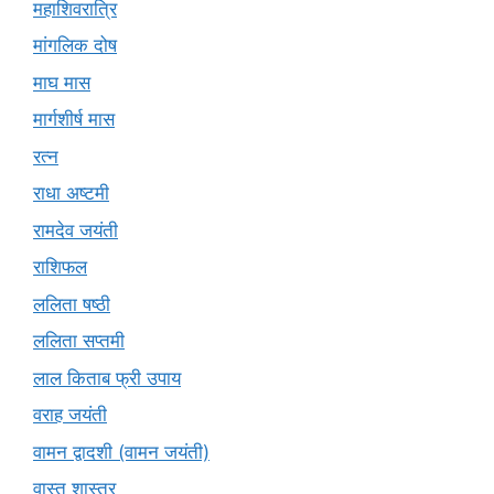
महाशिवरात्रि
मांगलिक दोष
माघ मास
मार्गशीर्ष मास
रत्न
राधा अष्टमी
रामदेव जयंती
राशिफल
ललिता षष्ठी
ललिता सप्तमी
लाल किताब फ्री उपाय
वराह जयंती
वामन द्वादशी (वामन जयंती)
वास्तु शास्त्र