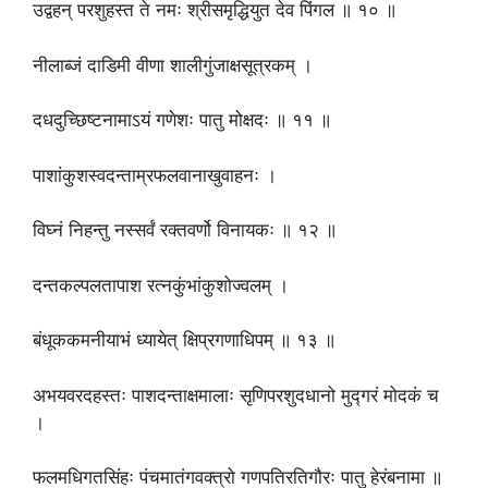
उद्वहन् परशुहस्त ते नमः श्रीसमृद्धियुत देव पिंगल ॥ १० ॥
नीलाब्जं दाडिमी वीणा शालीगुंजाक्षसूत्रकम् ।
दधदुच्छिष्टनामाऽयं गणेशः पातु मोक्षदः ॥ ११ ॥
पाशांकुशस्वदन्ताम्रफलवानाखुवाहनः ।
विघ्नं निहन्तु नस्सर्वं रक्तवर्णो विनायकः ॥ १२ ॥
दन्तकल्पलतापाश रत्नकुंभांकुशोज्वलम् ।
बंधूककमनीयाभं ध्यायेत् क्षिप्रगणाधिपम् ॥ १३ ॥
अभयवरदहस्तः पाशदन्ताक्षमालाः सृणिपरशुदधानो मुद्गरं मोदकं च
।
फलमधिगतसिंहः पंचमातंगवक्त्रो गणपतिरतिगौरः पातु हेरंबनामा ॥