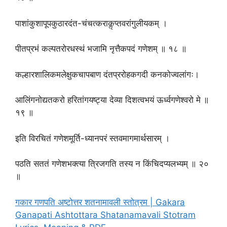
पाशांकुशापूपकुठारदंत-चंचत्कराकॢप्तवरांगुलीयकम् ।
पीतप्रभं कल्पतरोरधस्थं भजामि नृत्तैकपदं गणेशम् ॥ १८ ॥
कल्हारशालिकमलेक्षुकचापबाण दंतप्ररोहकगदी कनकोज्वलांगः।
आलिंगनोद्यतकरो हरितांगयष्ट्या देव्या दिशत्वभयं ऊर्ध्वगणेश्वरो मे ॥
१९ ॥
इति विरचितं गणेशमूर्ति-ध्यानपरं स्तवमागमार्थसारम् ।
पठति सततं गणेशभक्त्या त्रिजगति तस्य न किंचिदप्यलभ्यम् ॥ २०
॥
गकार गणपति अष्टोत्तर शतनामावली स्तोत्रम | Gakara
Ganapati Ashtottara Shatanamavali Stotram