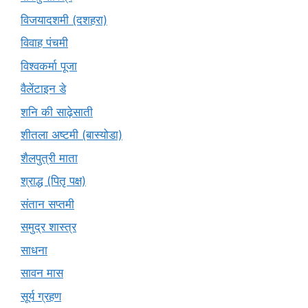
विजयादशमी (दशहरा)
विवाह पंचमी
विश्वकर्मा पूजा
वैलेंटाइन डे
शनि की साढ़ेसाती
शीतला अष्टमी (बास्योडा)
शैलपुत्री माता
श्राद्ध (पितृ पक्ष)
संतान सप्तमी
समुद्र शास्त्र
साधना
सावन मास
सूर्य ग्रहण