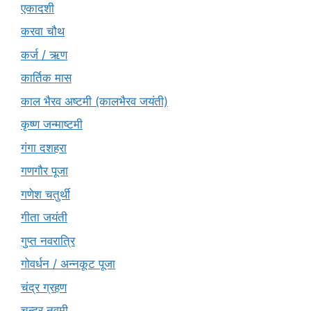
एकादशी
करवा चौथ
कर्ज / ऋण
कार्तिक मास
काल भैरव अष्टमी (कालभैरव जयंती)
कृष्ण जन्माष्टमी
गंगा दशहरा
गणगौर पूजा
गणेश चतुर्थी
गीता जयंती
गुप्त नवरात्रि
गोवर्धन / अन्नकूट पूजा
चंद्र ग्रहण
चन्द्र नवमी