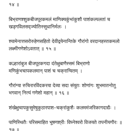
१४ ॥
बिभ्राणश्शुकबीजपूरकमलं माणिक्यकुंभांकुशौ पाशंकल्पलतां च
खड्गविलसद्ज्योतिस्सुधानिर्मलः ।
श्यामेनात्तसरोरुहेणसहितो देवीद्वयेनान्तिके गौरांगो वरदानहस्तकमलो
लक्ष्मीगणेशोऽवतात् ॥ १५ ॥
कल्हारांबुज बीजपूरकगदा दंतेक्षुबाणैस्समं बिभ्राणो
मणिकुंभचापकलमान् पाशं च चक्रान्वितम् ।
गौरांग्या रुचिरारविंदकरया देव्या सदा संयुतः शोणांगः शुभमातनोतु
भगवान् नित्यं गणेशो महान् ॥ १६ ॥
शंखेक्षुचापकुसुमेषुकुठारपाश-चक्रांकुशैः कलममंजरिकागदाद्यैः ।
पाणिस्थितैः परिसमाहित भूषणश्रीः विघ्नेश्वरो विजयते तपनीयगौरः ॥
१७ ॥