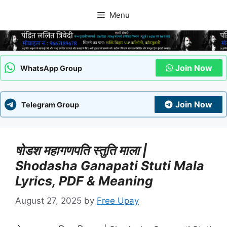
Skip
Menu
to
content
Join Now
WhatsApp Group
Join Now
Telegram Group
षोडश महागणपति स्तुति माला |
Shodasha Ganapati Stuti Mala
Lyrics, PDF & Meaning
August 27, 2025
by
Free Upay