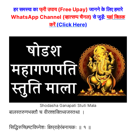
हर समस्या का
फ्री उपाय (Free Upay)
जानने के लिए हमारे
WhatsApp Channel (व्हात्सप्प चैनल)
से जुड़ें:
यहां क्लिक
करें
(Click Here)
Shodasha Ganapati Stuti Mala
बालस्तरुणभक्तौ च वीरश्शक्तिध्वजस्तथा ।
सिद्धिरुच्छिष्टविघ्नेशः क्षिप्राहेरंबनायकः ॥ १ ॥