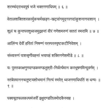
शरच्चंद्राभवपुषं भजे भक्तगणाधिपम् ॥ ६ ॥
वेतालशक्तिशरकार्मुकचर्मखड्ग-खट्वांगमुद्गरगदांकुशनागपाशान् ।
शूलं च कुन्तपरशुध्वजमुद्वहन्तं वीरं गणेशमरुणं सततं स्मरामि ॥ ७ ॥
आलिंग्य देवीं हरितां निषण्णं परस्परस्पृष्टकटीनिवेशम् ।
संध्यारुणं पाशसृणीवहन्तं भयापहं शक्तिगणेशमीडे ॥ ८ ॥
यः पुस्तकाक्षगुणदण्डकमण्डलुश्री-निर्वर्त्यमान करभूषणमिन्दुवर्णम् ।
स्तंबेरमाननचतुष्टयशोभमानं नित्यं स्मरेत् ध्वजगणाधिपतिं स धन्यः ॥
९ ॥
पक्वचूतफलकल्पमंजरीं इक्षुदण्डतिलमोदकैस्सह ।