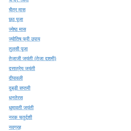
चैत्र मास
छठ पूजा
ज्येष्ठ मास
ज्योतिष फ्री उपाय
तुलसी पूजा
तेजाजी जयंती (तेजा दशमी)
दत्तात्रेय जयंती
दीपावली
दुबड़ी सप्तमी
धनतेरस
धूमावती जयंती
नरक चतुर्दशी
नवग्रह