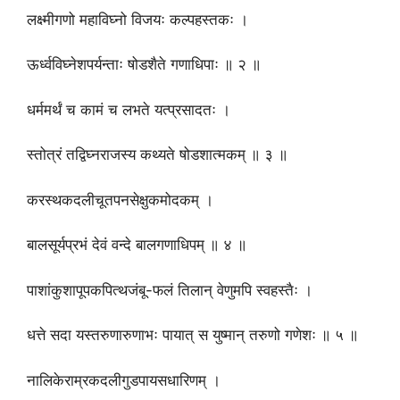
लक्ष्मीगणो महाविघ्नो विजयः कल्पहस्तकः ।
ऊर्ध्वविघ्नेशपर्यन्ताः षोडशैते गणाधिपाः ॥ २ ॥
धर्ममर्थं च कामं च लभते यत्प्रसादतः ।
स्तोत्रं तद्विघ्नराजस्य कथ्यते षोडशात्मकम् ॥ ३ ॥
करस्थकदलीचूतपनसेक्षुकमोदकम् ।
बालसूर्यप्रभं देवं वन्दे बालगणाधिपम् ॥ ४ ॥
पाशांकुशापूपकपित्थजंबू-फलं तिलान् वेणुमपि स्वहस्तैः ।
धत्ते सदा यस्तरुणारुणाभः पायात् स युष्मान् तरुणो गणेशः ॥ ५ ॥
नालिकेराम्रकदलीगुडपायसधारिणम् ।