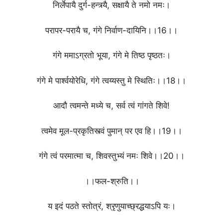
निर्लेपायै दुर्ग-हन्त्र्यै, सक्षायै ते नमो नमः।
परापर-परायै च, गंगे निर्वाण-दायिनि।।16।।
गंगे ममाऽग्रतो भूया, गंगे मे तिष्ठ पृष्ठतः।
गंगे मे पार्श्वयोरेधि, गंगे त्वय्यस्तु मे स्थितिः।।18।।
आदौ त्वमन्ते मध्ये च, सर्व त्वं गांगते शिवे!
त्वमेव मूल-प्रकृतिस्त्वं पुमान् पर एव हि।।19।।
गंगे त्वं परमात्मा च, शिवस्तुभ्यं नमः शिवे।।20।।
।।फल-श्रुति।।
य इदं पठते स्तोत्रं, श्रृणुयाच्छ्रद्धयाऽपि यः।