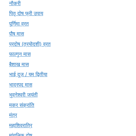
नौकरी
पितृ दोष फ्री उपाय
पूर्णिमा व्रत
पौष मास
प्रदोष (त्रयोदशी) व्रत
फाल्गुन मास
बैशाख मास
भाई दूज / यम द्वितीया
भाद्रपद मास
भुवनेश्वरी जयंती
मकर संक्रांति
मंत्र
महाशिवरात्रि
मांगलिक दोष