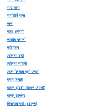
माघ मास
मार्गशीर्ष मास
रत्न
राधा अष्टमी
रामदेव जयंती
राशिफल
ललिता षष्ठी
ललिता सप्तमी
लाल किताब फ्री उपाय
वराह जयंती
वामन द्वादशी (वामन जयंती)
वास्तु शास्त्र
विजयादशमी (दशहरा)