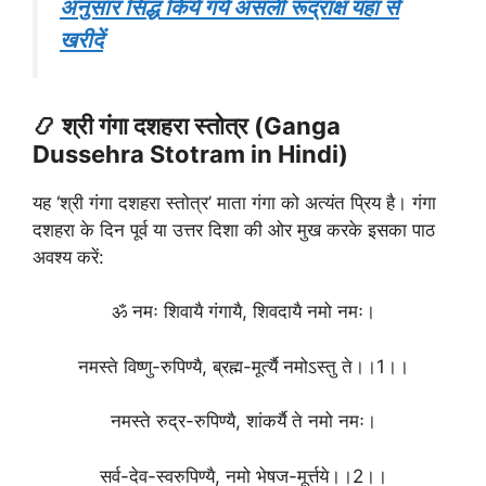
अनुसार सिद्ध किये गये असली रूद्राक्ष यहां से
खरीदें
📿 श्री गंगा दशहरा स्तोत्र (Ganga
Dussehra Stotram in Hindi)
यह ‘श्री गंगा दशहरा स्तोत्र’ माता गंगा को अत्यंत प्रिय है। गंगा
दशहरा के दिन पूर्व या उत्तर दिशा की ओर मुख करके इसका पाठ
अवश्य करें:
ॐ नमः शिवायै गंगायै, शिवदायै नमो नमः।
नमस्ते विष्णु-रुपिण्यै, ब्रह्म-मूर्त्यै नमोऽस्तु ते।।1।।
नमस्ते रुद्र-रुपिण्यै, शांकर्यै ते नमो नमः।
सर्व-देव-स्वरुपिण्यै, नमो भेषज-मूर्त्तये।।2।।