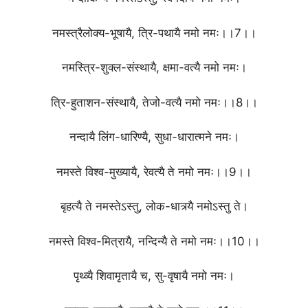
नमस्त्रैलोक्य-भूषायै, त्रि-पथायै नमो नमः।।7।।
नमस्त्रि-शुक्ल-संस्थायै, क्षमा-वत्यै नमो नमः।
त्रि-हुताशन-संस्थायै, तेजो-वत्यै नमो नमः।।8।।
नन्दायै लिंग-धारिण्यै, सुधा-धारात्मने नमः।
नमस्ते विश्व-मुख्यायै, रेवत्यै ते नमो नमः।।9।।
बृहत्यै ते नमस्तेऽस्तु, लोक-धात्र्यै नमोऽस्तु ते।
नमस्ते विश्व-मित्रायै, नन्दिन्यै ते नमो नमः।।10।।
पृथ्व्यै शिवामृतायै च, सु-वृषायै नमो नमः।