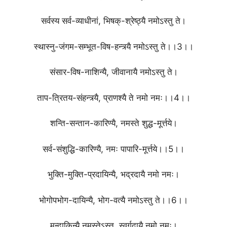
सर्वस्य सर्व-व्याधीनां, भिषक्-श्रेष्ठ्यै नमोऽस्तु ते।
स्थास्नु-जंगम-सम्भूत-विष-हन्त्र्यै नमोऽस्तु ते।।3।।
संसार-विष-नाशिन्यै, जीवानायै नमोऽस्तु ते।
ताप-त्रितय-संहन्त्र्यै, प्राणश्यै ते नमो नमः।।4।।
शन्ति-सन्तान-कारिण्यै, नमस्ते शुद्ध-मूर्त्तये।
सर्व-संशुद्धि-कारिण्यै, नमः पापारि-मूर्त्तये।।5।।
भुक्ति-मुक्ति-प्रदायिन्यै, भद्रदायै नमो नमः।
भोगोपभोग-दायिन्यै, भोग-वत्यै नमोऽस्तु ते।।6।।
मन्दाकिन्यै नमस्तेऽस्तु, स्वर्गदायै नमो नमः।