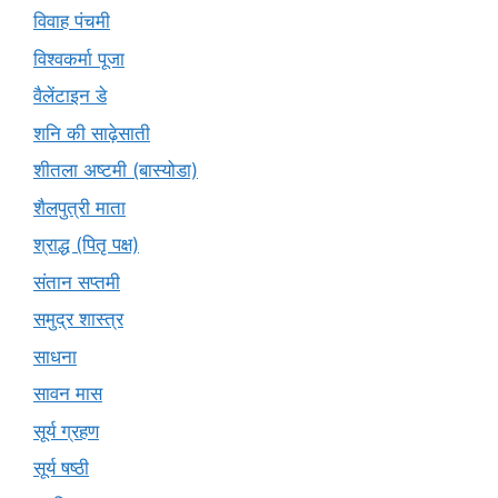
विवाह पंचमी
विश्वकर्मा पूजा
वैलेंटाइन डे
शनि की साढ़ेसाती
शीतला अष्टमी (बास्योडा)
शैलपुत्री माता
श्राद्ध (पितृ पक्ष)
संतान सप्तमी
समुद्र शास्त्र
साधना
सावन मास
सूर्य ग्रहण
सूर्य षष्ठी