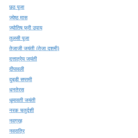
छठ पूजा
ज्येष्ठ मास
ज्योतिष फ्री उपाय
तुलसी पूजा
तेजाजी जयंती (तेजा दशमी)
दत्तात्रेय जयंती
दीपावली
दुबड़ी सप्तमी
धनतेरस
धूमावती जयंती
नरक चतुर्दशी
नवग्रह
नवरात्रि