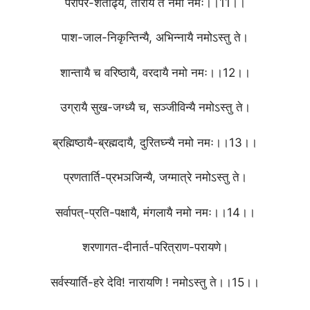
परापर-शताढ्यै, तारायै ते नमो नमः।।11।।
पाश-जाल-निकृन्तिन्यै, अभिन्नायै नमोऽस्तु ते।
शान्तायै च वरिष्ठायै, वरदायै नमो नमः।।12।।
उग्रायै सुख-जग्ध्यै च, सञ्जीविन्यै नमोऽस्तु ते।
ब्रह्मिष्ठायै-ब्रह्मदायै, दुरितघ्न्यै नमो नमः।।13।।
प्रणतार्ति-प्रभञजिन्यै, जग्मात्रे नमोऽस्तु ते।
सर्वापत्-प्रति-पक्षायै, मंगलायै नमो नमः।।14।।
शरणागत-दीनार्त-परित्राण-परायणे।
सर्वस्यार्ति-हरे देवि! नारायणि ! नमोऽस्तु ते।।15।।