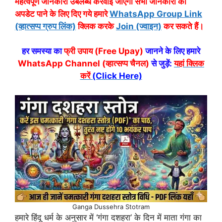
महत्वपूर्ण जानकारी उबलब्ध करवाई जाएगी सभी जानकारी का
अपडेट पाने के लिए दिए गये हमारे
WhatsApp Group Link
(व्हात्सप्प ग्रुप लिंक)
क्लिक करके
Join (ज्वाइन)
कर सकते हैं।
हर समस्या का
फ्री उपाय (Free Upay)
जानने के लिए हमारे
WhatsApp Channel (व्हात्सप्प चैनल)
से जुड़ें:
यहां क्लिक
करें
(Click Here)
Ganga Dussehra Stotram
हमारे हिंदू धर्म के अनुसार में ‘गंगा दशहरा’ के दिन में माता गंगा का