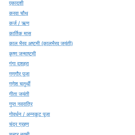
एकादशी
करवा चौथ
कर्ज / ऋण
कार्तिक मास
काल भैरव अष्टमी (कालभैरव जयंती)
कृष्ण जन्माष्टमी
गंगा दशहरा
गणगौर पूजा
गणेश चतुर्थी
गीता जयंती
गुप्त नवरात्रि
गोवर्धन / अन्नकूट पूजा
चंद्र ग्रहण
चन्द्र नवमी