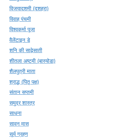
विजयादशमी (दशहरा)
विवाह पंचमी
विश्वकर्मा पूजा
वैलेंटाइन डे
शनि की साढ़ेसाती
शीतला अष्टमी (बास्योडा)
शैलपुत्री माता
श्राद्ध (पितृ पक्ष)
संतान सप्तमी
समुद्र शास्त्र
साधना
सावन मास
सूर्य ग्रहण