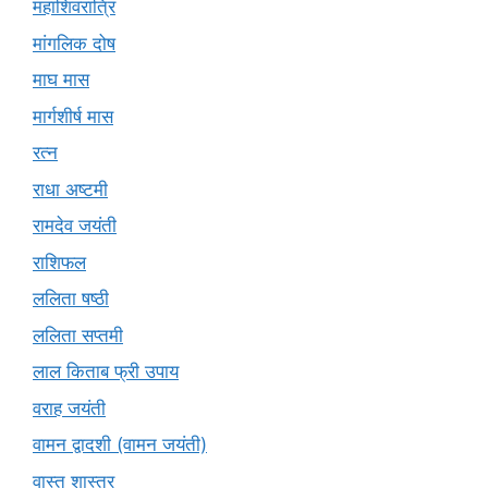
महाशिवरात्रि
मांगलिक दोष
माघ मास
मार्गशीर्ष मास
रत्न
राधा अष्टमी
रामदेव जयंती
राशिफल
ललिता षष्ठी
ललिता सप्तमी
लाल किताब फ्री उपाय
वराह जयंती
वामन द्वादशी (वामन जयंती)
वास्तु शास्त्र