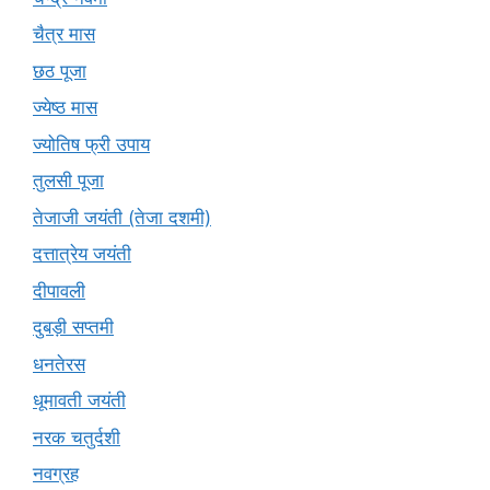
चैत्र मास
छठ पूजा
ज्येष्ठ मास
ज्योतिष फ्री उपाय
तुलसी पूजा
तेजाजी जयंती (तेजा दशमी)
दत्तात्रेय जयंती
दीपावली
दुबड़ी सप्तमी
धनतेरस
धूमावती जयंती
नरक चतुर्दशी
नवग्रह