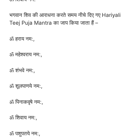
भगवान शिव की आराधना करते समय नीचे दिए गए Hariyali
Teej Puja Mantra का जाप किया जाता हैं –
ॐ हराय नम:,
ॐ महेश्वराय नम:,
ॐ शंभवे नम:,
ॐ शूलपाणये नम:,
ॐ पिनाकवृषे नम:,
ॐ शिवाय नम:,
ॐ पशुपतये नम:,