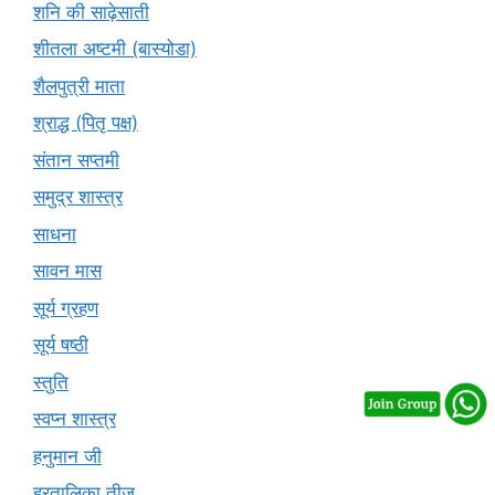
शनि की साढ़ेसाती
शीतला अष्टमी (बास्योडा)
शैलपुत्री माता
श्राद्ध (पितृ पक्ष)
संतान सप्तमी
समुद्र शास्त्र
साधना
सावन मास
सूर्य ग्रहण
सूर्य षष्ठी
स्तुति
स्वप्न शास्त्र
हनुमान जी
हरतालिका तीज