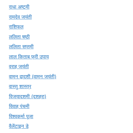
राधा अष्टमी
रामदेव जयंती
राशिफल
ललिता षष्ठी
ललिता सप्तमी
लाल किताब फ्री उपाय
वराह जयंती
वामन द्वादशी (वामन जयंती)
वास्तु शास्त्र
विजयादशमी (दशहरा)
विवाह पंचमी
विश्वकर्मा पूजा
वैलेंटाइन डे