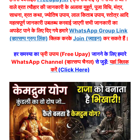
वाले व्रत त्यौहार की जानकारी के अलावा मुहूर्त, पूजा विधि, मंत्र,
साधना, व्रत कथा, ज्योतिष उपाय, लाल किताब उपाय, स्तोत्र आदि
महत्वपूर्ण जानकारी उबलब्ध करवाई जाएगी सभी जानकारी का
अपडेट पाने के लिए दिए गये हमारे
WhatsApp Group Link
(व्हात्सप्प ग्रुप लिंक)
क्लिक करके
Join (ज्वाइन)
कर सकते हैं।
हर समस्या का
फ्री उपाय (Free Upay)
जानने के लिए हमारे
WhatsApp Channel (व्हात्सप्प चैनल)
से जुड़ें:
यहां क्लिक
करें
(Click Here)