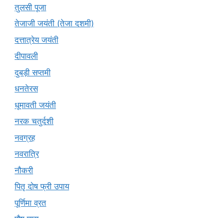
तुलसी पूजा
तेजाजी जयंती (तेजा दशमी)
दत्तात्रेय जयंती
दीपावली
दुबड़ी सप्तमी
धनतेरस
धूमावती जयंती
नरक चतुर्दशी
नवग्रह
नवरात्रि
नौकरी
पितृ दोष फ्री उपाय
पूर्णिमा व्रत