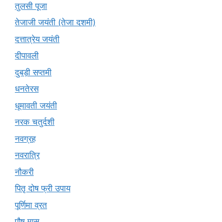
तुलसी पूजा
तेजाजी जयंती (तेजा दशमी)
दत्तात्रेय जयंती
दीपावली
दुबड़ी सप्तमी
धनतेरस
धूमावती जयंती
नरक चतुर्दशी
नवग्रह
नवरात्रि
नौकरी
पितृ दोष फ्री उपाय
पूर्णिमा व्रत
पौष मास