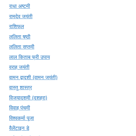
राधा अष्टमी
रामदेव जयंती
राशिफल
ललिता षष्ठी
ललिता सप्तमी
लाल किताब फ्री उपाय
वराह जयंती
वामन द्वादशी (वामन जयंती)
वास्तु शास्त्र
विजयादशमी (दशहरा)
विवाह पंचमी
विश्वकर्मा पूजा
वैलेंटाइन डे