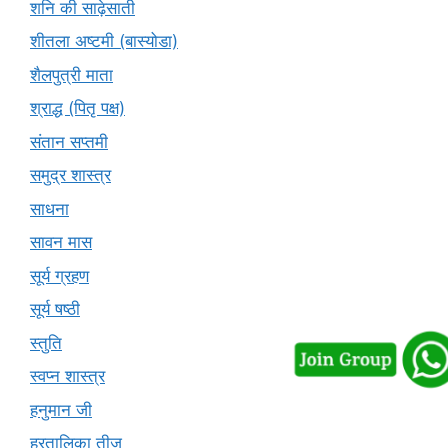
शनि की साढ़ेसाती
शीतला अष्टमी (बास्योडा)
शैलपुत्री माता
श्राद्ध (पितृ पक्ष)
संतान सप्तमी
समुद्र शास्त्र
साधना
सावन मास
सूर्य ग्रहण
सूर्य षष्ठी
स्तुति
स्वप्न शास्त्र
हनुमान जी
हरतालिका तीज