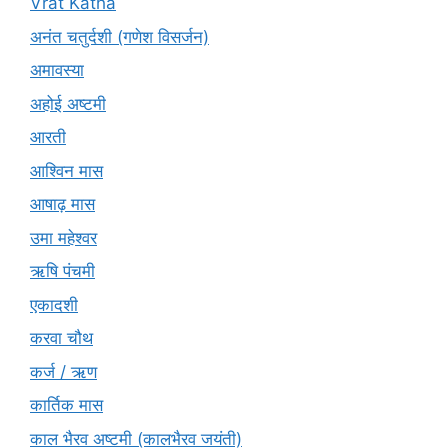
Vrat Katha
अनंत चतुर्दशी (गणेश विसर्जन)
अमावस्या
अहोई अष्टमी
आरती
आश्विन मास
आषाढ़ मास
उमा महेश्वर
ऋषि पंचमी
एकादशी
करवा चौथ
कर्ज / ऋण
कार्तिक मास
काल भैरव अष्टमी (कालभैरव जयंती)