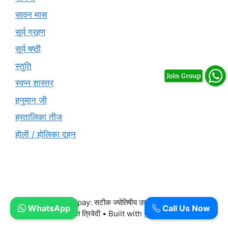
सावन मास
सूर्य ग्रहण
सूर्य षष्ठी
स्तुति
स्वप्न शास्त्र
हनुमान जी
हरतालिका तीज
होली / होलिका दहन
© 2026 Free Upay: सटीक ज्योतिषीय उपाय और वास्तु परामर्श -
WhatsApp
Call Us Now
आचार्य पंडित ललित त्रिवेदी
• Built with
GeneratePress