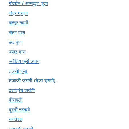
गोवर्धन / अन्नकूट पूजा
चंद्र ग्रहण
चन्द्र नवमी
चैत्र मास
छठ पूजा
ज्येष्ठ मास
ज्योतिष फ्री उपाय
तुलसी पूजा
तेजाजी जयंती (तेजा दशमी)
दत्तात्रेय जयंती
दीपावली
दुबड़ी सप्तमी
धनतेरस
धूमावती जयंती