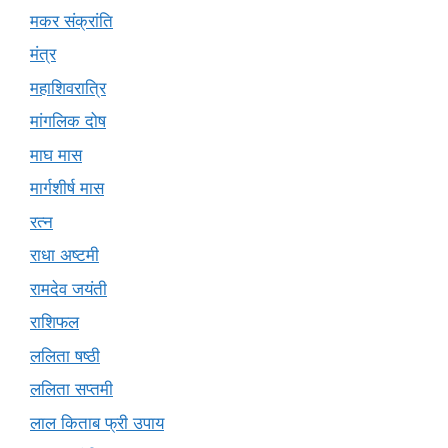
मकर संक्रांति
मंत्र
महाशिवरात्रि
मांगलिक दोष
माघ मास
मार्गशीर्ष मास
रत्न
राधा अष्टमी
रामदेव जयंती
राशिफल
ललिता षष्ठी
ललिता सप्तमी
लाल किताब फ्री उपाय