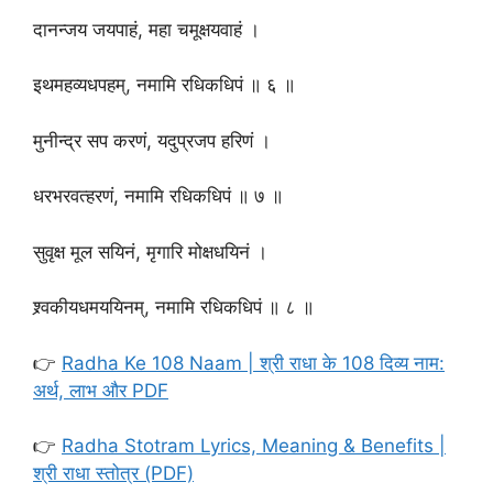
दानन्जय जयपाहं, महा चमूक्षयवाहं ।
इथमहव्यधपहम्, नमामि रधिकधिपं ॥ ६ ॥
मुनीन्द्र सप करणं, यदुप्रजप हरिणं ।
धरभरवत्हरणं, नमामि रधिकधिपं ॥ ७ ॥
सुवृक्ष मूल सयिनं, मृगारि मोक्षधयिनं ।
श्र्वकीयधमययिनम्, नमामि रधिकधिपं ॥ ८ ॥
👉
Radha Ke 108 Naam | श्री राधा के 108 दिव्य नाम:
अर्थ, लाभ और PDF
👉
Radha Stotram Lyrics, Meaning & Benefits |
श्री राधा स्तोत्र (PDF)