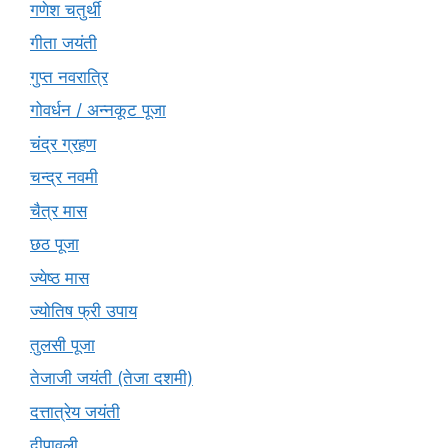
गणेश चतुर्थी
गीता जयंती
गुप्त नवरात्रि
गोवर्धन / अन्नकूट पूजा
चंद्र ग्रहण
चन्द्र नवमी
चैत्र मास
छठ पूजा
ज्येष्ठ मास
ज्योतिष फ्री उपाय
तुलसी पूजा
तेजाजी जयंती (तेजा दशमी)
दत्तात्रेय जयंती
दीपावली