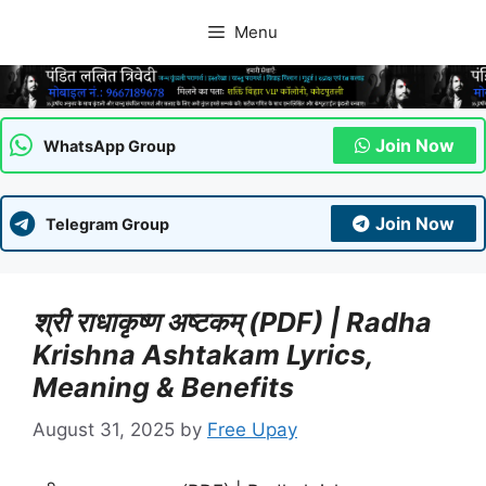
Skip
Menu
to
content
Join Now
WhatsApp Group
Join Now
Telegram Group
श्री राधाकृष्ण अष्टकम् (PDF) | Radha
Krishna Ashtakam Lyrics,
Meaning & Benefits
August 31, 2025
by
Free Upay