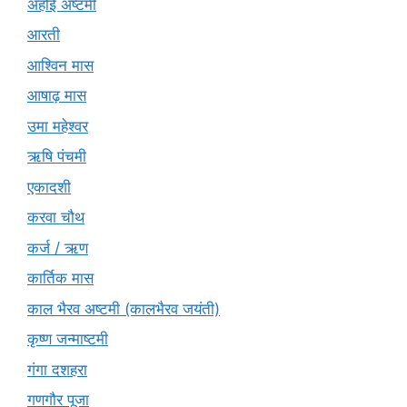
अहोई अष्टमी
आरती
आश्विन मास
आषाढ़ मास
उमा महेश्वर
ऋषि पंचमी
एकादशी
करवा चौथ
कर्ज / ऋण
कार्तिक मास
काल भैरव अष्टमी (कालभैरव जयंती)
कृष्ण जन्माष्टमी
गंगा दशहरा
गणगौर पूजा