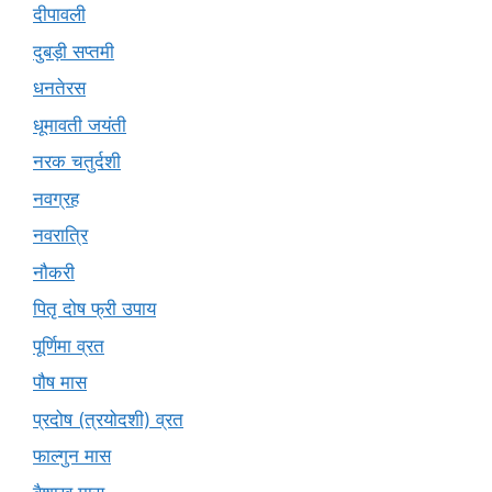
दीपावली
दुबड़ी सप्तमी
धनतेरस
धूमावती जयंती
नरक चतुर्दशी
नवग्रह
नवरात्रि
नौकरी
पितृ दोष फ्री उपाय
पूर्णिमा व्रत
पौष मास
प्रदोष (त्रयोदशी) व्रत
फाल्गुन मास