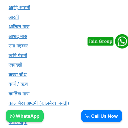
अहोई अष्टमी
आरती
आश्विन मास
आषाढ़ मास
उमा महेश्वर
ऋषि पंचमी
एकादशी
करवा चौथ
कर्ज / ऋण
कार्तिक मास
काल भैरव अष्टमी (कालभैरव जयंती)
कृष्ण जन्माष्टमी
WhatsApp
Call Us Now
गंगा दशहरा