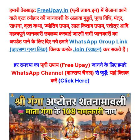
हमारी वेबसाइट
FreeUpay.in
(फ्री उपाय.इन) में रोजाना आने
वाले व्रत त्यौहार की जानकारी के अलावा मुहूर्त, पूजा विधि, मंत्र,
साधना, व्रत कथा, ज्योतिष उपाय, लाल किताब उपाय, स्तोत्र आदि
महत्वपूर्ण जानकारी उबलब्ध करवाई जाएगी सभी जानकारी का
अपडेट पाने के लिए दिए गये हमारे
WhatsApp Group Link
(व्हात्सप्प ग्रुप लिंक)
क्लिक करके
Join (ज्वाइन)
कर सकते हैं।
हर समस्या का
फ्री उपाय (Free Upay)
जानने के लिए हमारे
WhatsApp Channel (व्हात्सप्प चैनल)
से जुड़ें:
यहां क्लिक
करें
(Click Here)