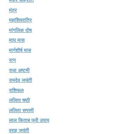
मकर संक्रांति
मंत्र
महाशिवरात्रि
मांगलिक दोष
माघ मास
मार्गशीर्ष मास
रत्न
राधा अष्टमी
रामदेव जयंती
राशिफल
ललिता षष्ठी
ललिता सप्तमी
लाल किताब फ्री उपाय
वराह जयंती