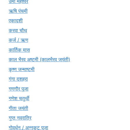
उमा महेश्वर
ऋषि पंचमी
एकादशी
करवा चौथ
कर्ज / ऋण
कार्तिक मास
काल भैरव अष्टमी (कालभैरव जयंती)
कृष्ण जन्माष्टमी
गंगा दशहरा
गणगौर पूजा
गणेश चतुर्थी
गीता जयंती
गुप्त नवरात्रि
गोवर्धन / अन्नकूट पूजा