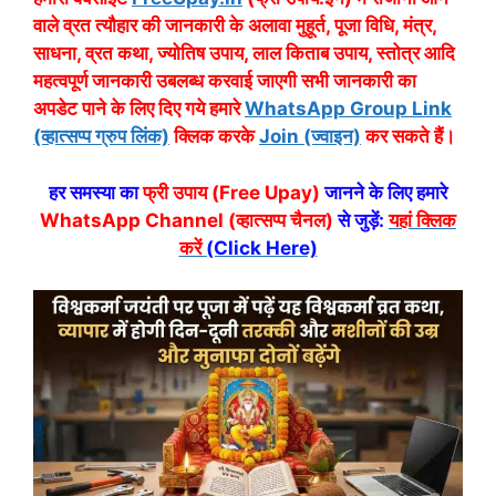
वाले व्रत त्यौहार की जानकारी के अलावा मुहूर्त, पूजा विधि, मंत्र,
साधना, व्रत कथा, ज्योतिष उपाय, लाल किताब उपाय, स्तोत्र आदि
महत्वपूर्ण जानकारी उबलब्ध करवाई जाएगी सभी जानकारी का
अपडेट पाने के लिए दिए गये हमारे
WhatsApp Group Link
(व्हात्सप्प ग्रुप लिंक)
क्लिक करके
Join (ज्वाइन)
कर सकते हैं।
हर समस्या का
फ्री उपाय (Free Upay)
जानने के लिए हमारे
WhatsApp Channel (व्हात्सप्प चैनल)
से जुड़ें:
यहां क्लिक
करें
(Click Here)