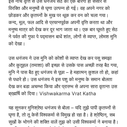
इस नीच वृत्ति से उस धनंजय सेठ को एक बारगी ही संसार से
विरक्ति और मनुष्यों से घृणा उत्पन्न हो गई। वह अपने नगर को
छोडकर और कृतघ्नों के मुख पर थूक कर वन को चला गया।
कन्द, मूल, फल आदि से प्रयत्नपूर्वक अपनी वृत्ति करता था और
मनुष्य मात्र को देख कर दूर भाग जाता था। एक बार घूमते हुए सेठ
ने पर्वत की गुफा पे पद्मासन बाधें शांत, लोगों से व्याप्त, लोमश मुनि
को देखा।
उस धनंजय ने उस मुनि को कोशों से व्याप्त देख कर पसु समझा
और कुतूहल (तमाशा) की इच्छा से उसके पास अच्छी तरह बैठ गया,
मुनि ने पास बैठ हुए धनंजय से पूछा – हे महात्मन् कुशल तो हो, कहां
से पधारे हो। उस धनंजय ने इस पशु को मनुष्य के समान बोलता
देख कर बडा अचम्भा किया और प्रारम्भ से अपना सारा वृतान्त उस
ब्रह्मर्षि को दिया। Vishwakarma Vrat Katha
यह सुनकर मुनिश्रेष्ठ धनंजय से बोला – यदि तुझे पापी कृतघ्नों से
घृणा है, तो तू केसें विश्वकर्मा से विमुख हो रहा है। हे श्रेष्ठिन्, सब
सुखों के भोगने की शक्ति वालें तुझ को उसी विश्वकर्मा ने बनाया है।